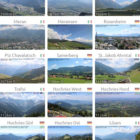
100km O
102km W
102km S
Meran
Meransen
Rosenheim
103km S
106km SO
107km O
Piz Chavalatsch
Samerberg
St. Jakob Ahrntal
107km S
110km O
111km SO
Trafoi
Hochries West
Hochries Nord
112km S
112km O
112km O
Hochries Süd
Hochries Ost
Lüsen