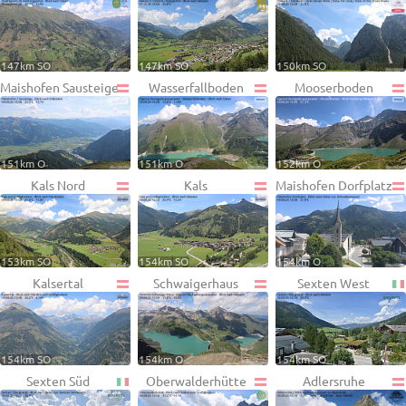
147km SO
147km SO
150km SO
Maishofen Sausteige
Wasserfallboden
Mooserboden
151km O
151km O
152km O
Kals Nord
Kals
Maishofen Dorfplatz
153km SO
154km SO
154km O
Kalsertal
Schwaigerhaus
Sexten West
154km SO
154km O
154km SO
Sexten Süd
Oberwalderhütte
Adlersruhe