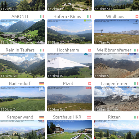
112km O
112km O
113km SO
AMONTI
Hofern - Kiens
Wildhaus
114km SO
115km SO
117km W
Rein in Taufers
Hochhamm
Weißbrunnferner
118km SO
119km W
119km S
Bad Endorf
Pizol
Langenferner
120km O
120km SW
120km S
Kampenwand
Starthaus HKR
Ritten