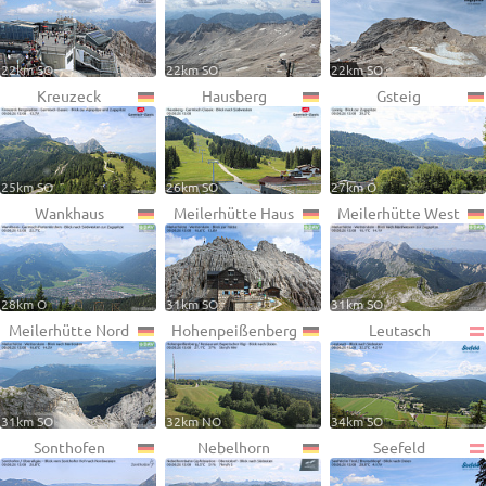
22km SO
22km SO
22km SO
Kreuzeck
Hausberg
Gsteig
25km SO
26km SO
27km O
Wankhaus
Meilerhütte Haus
Meilerhütte West
28km O
31km SO
31km SO
Meilerhütte Nord
Hohenpeißenberg
Leutasch
31km SO
32km NO
34km SO
Sonthofen
Nebelhorn
Seefeld