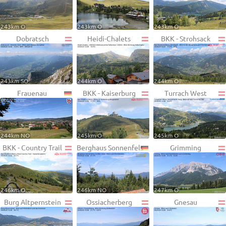
243km O
243km O
243km O
Dobratsch
Heidi-Chalets
BKK - Strohsack
243km SO
244km O
244km O
Frauenau
BKK - Kaiserburg
Turrach West
244km NO
245km O
245km O
BKK - Country Trail
Berghaus Sonnenfels
Grimming
246km O
246km NO
247km O
Burg Altpernstein
Ossiacherberg
Gnesau