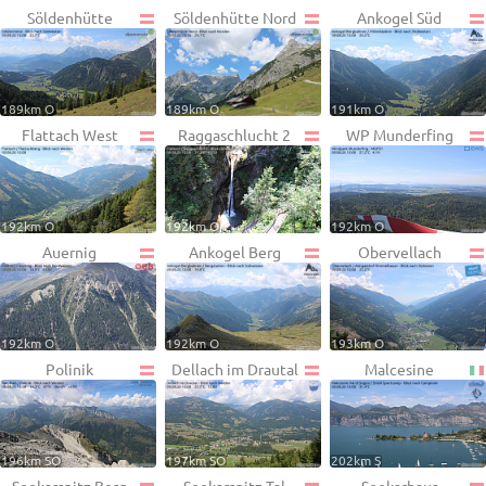
Söldenhütte
Söldenhütte Nord
Ankogel Süd
189km O
189km O
191km O
Flattach West
Raggaschlucht 2
WP Munderfing
192km O
192km O
192km O
Auernig
Ankogel Berg
Obervellach
192km O
192km O
193km O
Polinik
Dellach im Drautal
Malcesine
196km SO
197km SO
202km S