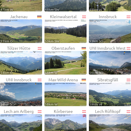
47km W
48km SW
49km W
Jachenau
Kleinwalsertal
Innsbruck
51km O
53km SW
53km SO
Tölzer Hütte
Oberstaufen
UNI Innsbruck West
54km O
55km W
56km SO
UNI Innsbruck
Max-Wild-Arena
Sibratsgfäll
56km SO
58km W
59km W
Lech am Arlberg
Körbersee
Lech Rüfikopf