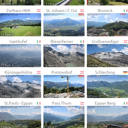
120km O
121km O
121km SO
Zielhaus HKR
St. Johann i.T. Ost
Bruneck
121km O
121km O
122km SO
Gantkofel
Rieserferner
Großvenediger
123km S
124km SO
124km O
Kürsingerhütte
Pointenhof
Schleching
124km O
125km O
125km O
St.Pauls - Eppan
Pass Thurn
Eppan Berg
126km S
128km O
128km S