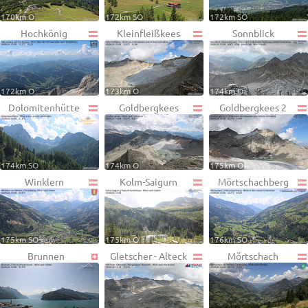
170km O
172km SO
172km SO
Hochkönig
Kleinfleißkees
Sonnblick
172km O
173km O
174km O
Dolomitenhütte
Goldbergkees
Goldbergkees 2
174km SO
174km O
175km O
Winklern
Kolm-Saigurn
Mörtschachberg
175km SO
175km O
176km SO
Brunnen
Gletscher - Alteck
Mörtschach