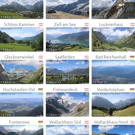
154km SO
154km O
155km O
Schloss Kammer
Zell am See
Lucknerhaus
155km O
156km O
156km O
Glocknerwinkel
Saalfelden
Bad Reichenhall
156km O
156km O
157km O
Hochstaufen Ost
Freiwandeck
Vorderloiplsau
157km O
158km O
160km O
Funtensee
Wallackhaus Süd
Wallackhaus Nord