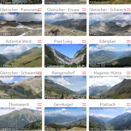
176km W
176km O
177km SO
Gletscher - Panorama
Gletscher - Eissee
Gletscher - Schareck
178km O
178km O
179km O
Astental West
Pass Lueg
Ederplan
179km O
179km O
180km SO
Gletscher - Schwarzkopf
Rangersdorf
Hagener Hütte
180km O
181km SO
184km O
Thomaseck
Gernkogel
Flattach
184km O
187km O
187km O