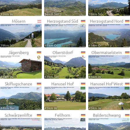
35km W
36km SW
39km SO
Mösern
Herzogstand Süd
Herzogstand Nord
39km SO
41km O
41km O
Jägersberg
Oberstdorf
Obermaiselstein
41km W
42km SW
43km W
Skiflugschanze
Hanusel Hof
Hanusel Hof West
44km SW
45km W
45km W
Schwärzenlifte
Fellhorn
Balderschwang