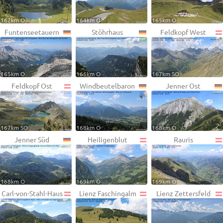
162km O
164km O
165km O
Funtenseetauern
Stöhrhaus
Feldkopf West
165km O
166km O
167km SO
Feldkopf Ost
Windbeutelbaron
Jenner Ost
167km SO
168km O
168km O
Jenner Süd
Heiligenblut
Rauris
168km O
169km O
169km O
Carl-von-Stahl-Haus
Lienz Faschingalm
Lienz Zettersfeld