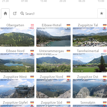
21:20
07:00
13:40
20:20
06:20
13:00
Obergarten
Eibsee-Hotel
Zugspitze Tal
17.6km S
19.4km SO
20km SO
Eibsee Nord
Unterammergau
Tannheimertal
20km SO
21km O
22km W
Zugspitze West
Zugspitze Nord
Zugspitze Ost
22km SO
22km SO
22km SO
Zugspitze Gipfel
Zugspitze Süd
Sonnalpin