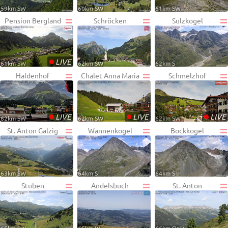
59km SW
60km SW
61km SW
Pension Bergland
Schröcken
Sulzkogel
•
LIVE
61km SW
62km SW
62km S
Haldenhof
Chalet Anna Maria
Schmelzhof
•
•
•
LIVE
LIVE
LIVE
62km SW
62km SW
62km SW
St. Anton Galzig
Wannenkogel
Bockkogel
63km SW
64km S
64km S
Stuben
Andelsbuch
St. Anton