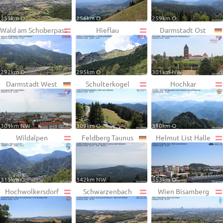
255km O
256km O
259km O
Wald am Schoberpass
Hieflau
Darmstadt Ost
292km O
295km O
301km NW
Darmstadt West
Schulterkogel
Hochkar
301km NW
309km O
310km O
Wildalpen
Feldberg Taunus
Helmut List Halle
315km O
342km NW
353km O
Hochwolkersdorf
Schwarzenbach
Wien Bisamberg