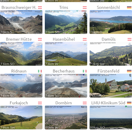
65km SW
65km W
66km SW
Braunschweiger H.
Trins
Sonnenbichl
70km S
71km SO
71km O
Bremer Hütte
Hasenbühel
Damüls
73km SO
73km W
73km SW
Ridnaun
Becherhaus
Fürstenfeld
74km SO
74km SO
76km NO
Furkajoch
Dornbirn
LMU-Klinikum Süd
79km SW
80km W
80km NO