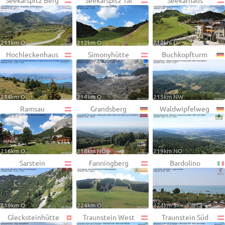
Seekarspitz Berg
Seekarspitz Tal
Seekarhaus
211km O
212km O
212km O
Hochleckenhaus
Simonyhütte
Buchkopfturm
214km O
214km O
215km NW
Ramsau
Grandsberg
Waldwipfelweg
216km O
218km NO
219km NO
Sarstein
Fanningberg
Bardolino
219km O
224km O
224km S
Glecksteinhütte
Traunstein West
Traunstein Süd