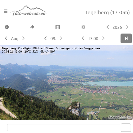
Tegelberg
(1730m)
2026
Aug
09.
13:00
Tegelberg - Ostallgäu - Blick auf Füssen, Schwangau und den Forggensee
09.08.26 13:00 20°C 52% 6km/h NW
Live video available →
View