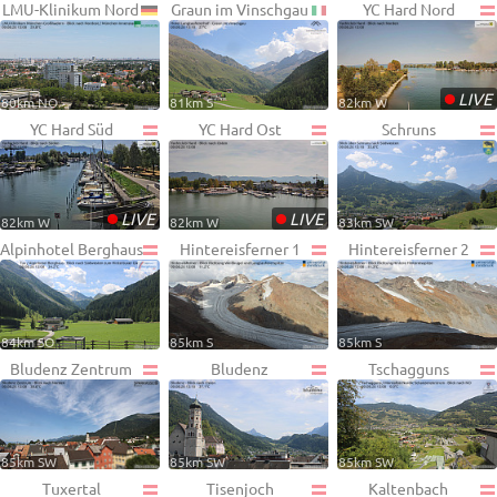
LMU-Klinikum Nord
Graun im Vinschgau
YC Hard Nord
•
LIVE
80km NO
81km S
82km W
YC Hard Süd
YC Hard Ost
Schruns
•
•
LIVE
LIVE
82km W
82km W
83km SW
Alpinhotel Berghaus
Hintereisferner 1
Hintereisferner 2
84km SO
85km S
85km S
Bludenz Zentrum
Bludenz
Tschagguns
85km SW
85km SW
85km SW
Tuxertal
Tisenjoch
Kaltenbach