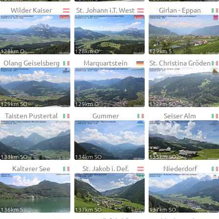
Wilder Kaiser
St. Johann i.T. West
Girlan - Eppan
128km O
128km O
129km S
Olang Geiselsberg
Marquartstein
St. Christina Gröden
129km SO
129km O
132km SO
Taisten Pustertal
Gummer
Seiser Alm
133km SO
134km SO
135km SO
Kalterer See
St. Jakob i. Def.
Niederdorf
136km S
137km SO
137km SO