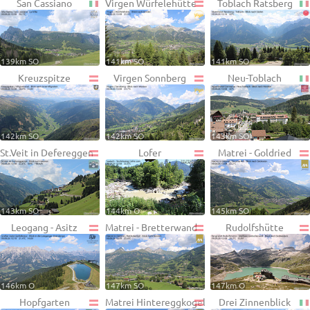
San Cassiano
Virgen Würfelehütte
Toblach Ratsberg
139km SO
141km SO
141km SO
Kreuzspitze
Virgen Sonnberg
Neu-Toblach
142km SO
142km SO
143km SO
St.Veit in Defereggen
Lofer
Matrei - Goldried
143km SO
144km O
145km SO
Leogang - Asitz
Matrei - Bretterwand
Rudolfshütte
146km O
147km SO
147km O
Hopfgarten
Matrei Hintereggkogel
Drei Zinnenblick