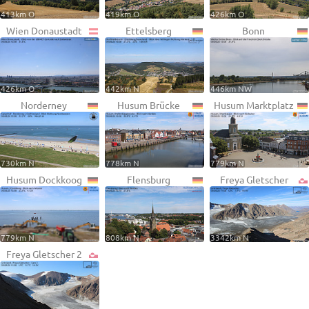
413km O
419km O
426km O
Wien Donaustadt
Ettelsberg
Bonn
426km O
442km N
446km NW
Norderney
Husum Brücke
Husum Marktplatz
730km N
778km N
779km N
Husum Dockkoog
Flensburg
Freya Gletscher
779km N
808km N
3342km N
Freya Gletscher 2