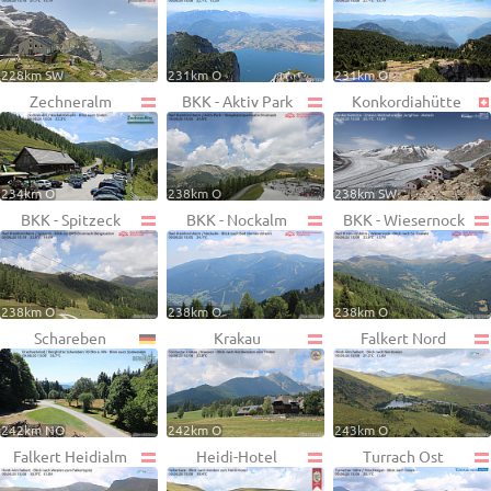
228km SW
231km O
231km O
Zechneralm
BKK - Aktiv Park
Konkordiahütte
234km O
238km O
238km SW
BKK - Spitzeck
BKK - Nockalm
BKK - Wiesernock
238km O
238km O
238km O
Schareben
Krakau
Falkert Nord
242km NO
242km O
243km O
Falkert Heidialm
Heidi-Hotel
Turrach Ost