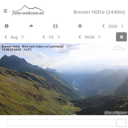
Bremer Hütte
(2440m)
2026
Aug
10.
08:00
Bremer Hütte - Blick nach Osten ins Gschnitztal
10.08.26 08:00 14.0°C
Live video available →
View