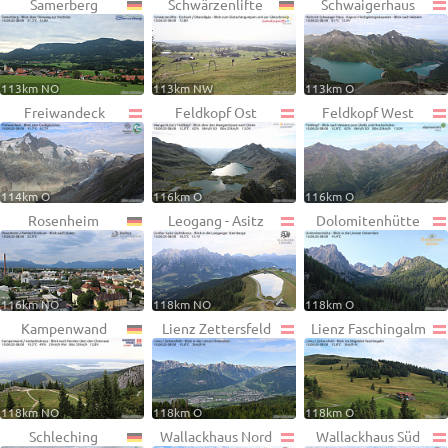
Samerberg
Schwärzenlifte
Schwaigerhaus
113km NO
113km NW
113km O
Freiwandeck
Feldkopf Ost
Feldkopf West
114km O
116km O
116km O
Rosenheim
Leogang - Asitz
Dolomitenhütte
116km NO
118km NO
118km O
Kampenwand
Lienz Zettersfeld
Lienz Faschingalm
118km NO
118km O
118km O
Schleching
Wallackhaus Nord
Wallackhaus Süd