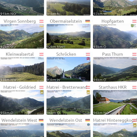
91km NO
91km N
92km W
Virgen Sonnberg
Obermaiselstein
Hopfgarten
92km O
92km NW
93km O
Kleinwalsertal
Schröcken
Pass Thurn
93km NW
93km W
94km O
Matrei - Goldried
Matrei - Bretterwand
Starthaus HKR
95km O
96km O
96km NO
Wendelstein West
Wendelstein Ost
Matrei Hintereggkoge