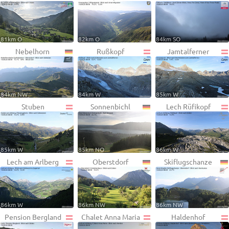
81km O
82km O
84km SO
Nebelhorn
Rußkopf
Jamtalferner
84km NW
84km W
85km W
Stuben
Sonnenbichl
Lech Rüfikopf
85km W
85km NO
86km W
Lech am Arlberg
Oberstdorf
Skiflugschanze
86km W
86km NW
86km NW
Pension Bergland
Chalet Anna Maria
Haldenhof