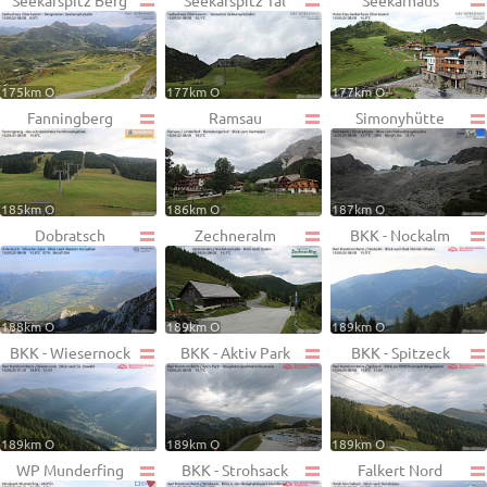
Seekarspitz Berg
Seekarspitz Tal
Seekarhaus
175km O
177km O
177km O
Fanningberg
Ramsau
Simonyhütte
185km O
186km O
187km O
Dobratsch
Zechneralm
BKK - Nockalm
188km O
189km O
189km O
BKK - Wiesernock
BKK - Aktiv Park
BKK - Spitzeck
189km O
189km O
189km O
WP Munderfing
BKK - Strohsack
Falkert Nord