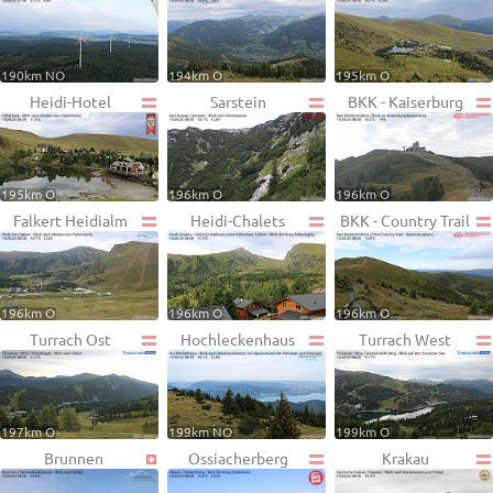
190km NO
194km O
195km O
Heidi-Hotel
Sarstein
BKK - Kaiserburg
195km O
196km O
196km O
Falkert Heidialm
Heidi-Chalets
BKK - Country Trail
196km O
196km O
196km O
Turrach Ost
Hochleckenhaus
Turrach West
197km O
199km NO
199km O
Brunnen
Ossiacherberg
Krakau