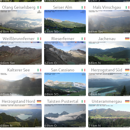
61km S
61km O
62km S
Olang Geiselsberg
Seiser Alm
Mals Vinschgau
63km SO
63km SO
66km SW
Weißbrunnferner
Rieserferner
Jachenau
66km SW
67km O
68km N
Kalterer See
San Cassiano
Herzogstand Süd
68km S
68km SO
68km N
Herzogstand Nord
Taisten Pustertal
Unterammergau
68km N
69km O
71km N