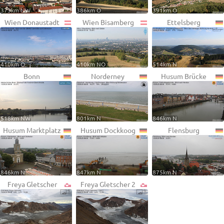
373km NW
386km O
391km O
Wien Donaustadt
Wien Bisamberg
Ettelsberg
410km O
410km NO
514km N
Bonn
Norderney
Husum Brücke
518km NW
801km N
846km N
Husum Marktplatz
Husum Dockkoog
Flensburg
846km N
847km N
875km N
Freya Gletscher
Freya Gletscher 2