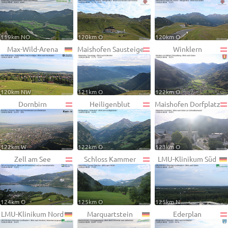
119km NO
120km O
120km O
Max-Wild-Arena
Maishofen Sausteige
Winklern
120km NW
121km O
122km O
Dornbirn
Heiligenblut
Maishofen Dorfplatz
122km W
122km O
123km O
Zell am See
Schloss Kammer
LMU-Klinikum Süd
124km O
125km O
125km N
LMU-Klinikum Nord
Marquartstein
Ederplan