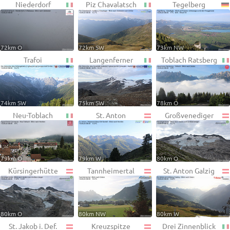
Niederdorf
Piz Chavalatsch
Tegelberg
72km O
72km SW
73km NW
Trafoi
Langenferner
Toblach Ratsberg
74km SW
75km SW
78km O
Neu-Toblach
St. Anton
Großvenediger
79km O
79km W
80km O
Kürsingerhütte
Tannheimertal
St. Anton Galzig
80km O
80km NW
80km W
St. Jakob i. Def.
Kreuzspitze
Drei Zinnenblick