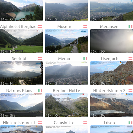
34km O
34km S
36km N
Alpinhotel Berghaus
Mösern
Meransen
36km NO
36km N
36km SO
Seefeld
Meran
Tisenjoch
38km N
38km S
40km SW
Naturns Plaus
Berliner Hütte
Hintereisferner 2
41km SW
42km O
43km SW
Hintereisferner 1
Gamshütte
Lüsen