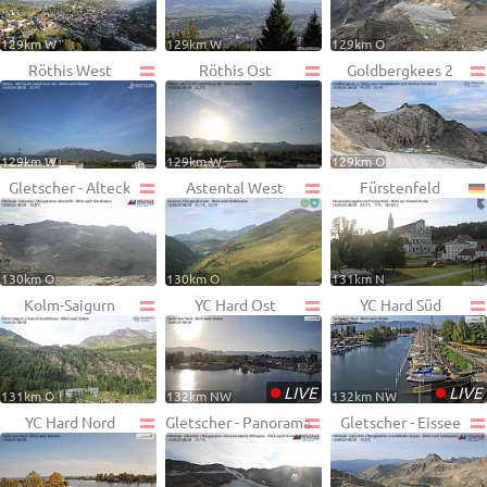
129km W
129km W
129km O
Röthis West
Röthis Ost
Goldbergkees 2
129km W
129km W
129km O
Gletscher - Alteck
Astental West
Fürstenfeld
130km O
130km O
131km N
Kolm-Saigurn
YC Hard Ost
YC Hard Süd
•
•
LIVE
LIVE
131km O
132km NW
132km NW
YC Hard Nord
Gletscher - Panorama
Gletscher - Eissee