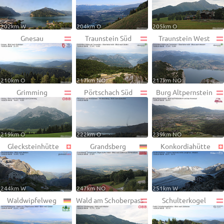
202km W
204km O
205km O
Gnesau
Traunstein Süd
Traunstein West
210km O
217km NO
217km NO
Grimming
Pörtschach Süd
Burg Altpernstein
219km O
222km O
239km NO
Glecksteinhütte
Grandsberg
Konkordiahütte
244km W
247km NO
251km W
Waldwipfelweg
Wald am Schoberpass
Schulterkogel