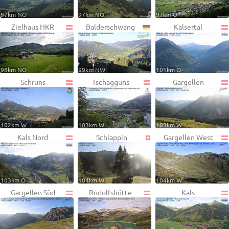
97km NO
97km NO
97km O
Zielhaus HKR
Balderschwang
Kalsertal
98km NO
99km NW
101km O
Schruns
Tschagguns
Gargellen
102km W
103km W
103km W
Kals Nord
Schlappin
Gargellen West
103km O
104km W
104km W
Gargellen Süd
Rudolfshütte
Kals