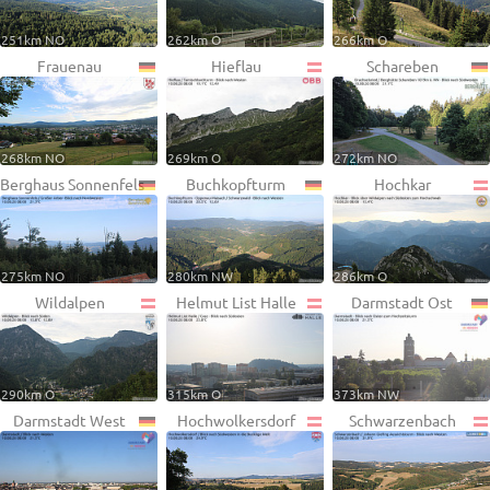
251km NO
262km O
266km O
Frauenau
Hieflau
Schareben
268km NO
269km O
272km NO
Berghaus Sonnenfels
Buchkopfturm
Hochkar
275km NO
280km NW
286km O
Wildalpen
Helmut List Halle
Darmstadt Ost
290km O
315km O
373km NW
Darmstadt West
Hochwolkersdorf
Schwarzenbach