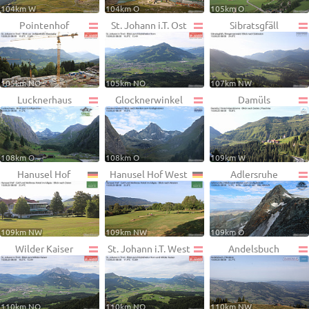
104km W
104km O
105km O
Pointenhof
St. Johann i.T. Ost
Sibratsgfäll
105km NO
105km NO
107km NW
Lucknerhaus
Glocknerwinkel
Damüls
108km O
108km O
109km W
Hanusel Hof
Hanusel Hof West
Adlersruhe
109km NW
109km NW
109km O
Wilder Kaiser
St. Johann i.T. West
Andelsbuch
110km NO
110km NO
110km NW