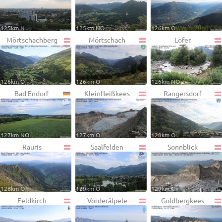
125km N
125km NO
126km O
Mörtschachberg
Mörtschach
Lofer
126km O
126km O
126km NO
Bad Endorf
Kleinfleißkees
Rangersdorf
127km NO
127km O
128km O
Rauris
Saalfelden
Sonnblick
128km O
129km O
129km O
Feldkirch
Vorderälpele
Goldbergkees