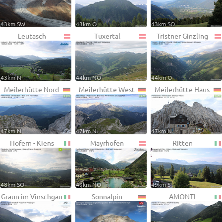
43km SW
43km O
43km SO
Leutasch
Tuxertal
Tristner Ginzling
43km N
44km NO
44km O
Meilerhütte Nord
Meilerhütte West
Meilerhütte Haus
47km N
47km N
47km N
Hofern - Kiens
Mayrhofen
Ritten
48km SO
49km NO
49km S
Graun im Vinschgau
Sonnalpin
AMONTI