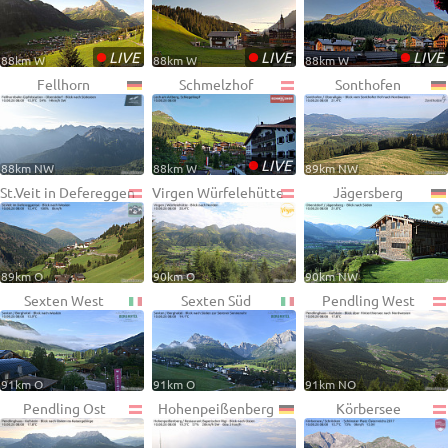
•
•
•
LIVE
LIVE
LIVE
88km W
88km W
88km W
Fellhorn
Schmelzhof
Sonthofen
•
LIVE
88km NW
88km W
89km NW
St.Veit in Defereggen
Virgen Würfelehütte
Jägersberg
89km O
90km O
90km NW
Sexten West
Sexten Süd
Pendling West
91km O
91km O
91km NO
Pendling Ost
Hohenpeißenberg
Körbersee