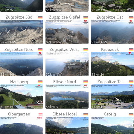
50km W
51km NW
52km O
Zugspitze Süd
Zugspitze Gipfel
Zugspitze Ost
52km NW
52km NW
52km NW
Zugspitze Nord
Zugspitze West
Kreuzeck
52km NW
52km NW
53km N
Hausberg
Eibsee Nord
Zugspitze Tal
54km N
54km N
55km N
Obergarten
Eibsee-Hotel
Gsteig