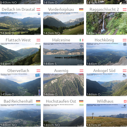
140km NO
141km O
141km N
Dellach im Drautal
Vorderloiplsau
Raggaschlucht 2
142km O
142km NO
143km O
Flattach West
Malcesine
Hochkönig
143km O
144km S
144km O
Obervellach
Auernig
Ankogel Süd
145km O
146km O
146km O
Bad Reichenhall
Hochstaufen Ost
Wildhaus
146km NO
146km NO
147km W