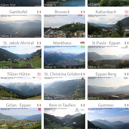
55km NW
55km N
56km N
Gantkofel
Bruneck
Kaltenbach
56km S
56km SO
56km NO
St. Jakob Ahrntal
Wankhaus
St.Pauls - Eppan
57km O
58km N
58km S
Tölzer Hütte
St. Christina Gröden
Eppan Berg
59km N
59km SO
60km S
Girlan - Eppan
Rein in Taufers
Gummer