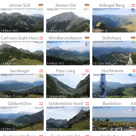
Jenner Süd
Jenner Ost
Ankogel Berg
148km NO
148km NO
148km O
Carl-von-Stahl-Haus
Windbeutelbaron
Stöhrhaus
149km NO
149km NO
151km NO
Gernkogel
Pass Lueg
Hochhamm
153km O
156km NO
157km W
Söldenhütte
Söldenhütte Nord
Bardolino
162km O
162km O
167km S