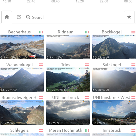
16:10
22:40
08:40
15:20
22:00
08:00
Becherhaus
Ridnaun
Bockkogel
6.7km SW
6.7km SW
13.2km W
Wannenkogel
Trins
Sulzkogel
14.7km W
15.7km NO
15.9km W
Braunschweiger H.
UNI Innsbruck
UNI Innsbruck West
28km W
31km N
31km N
Schlegeis
Meran Hochmuth
Innsbruck