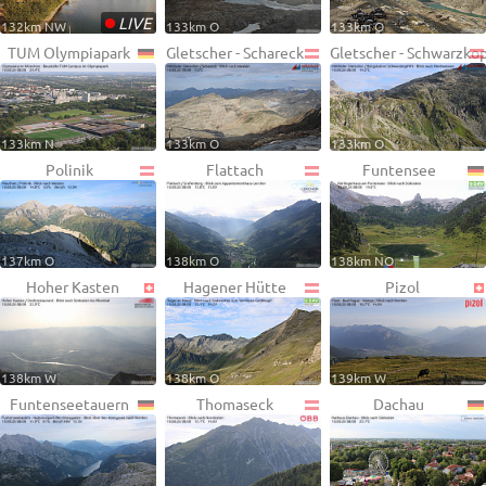
•
LIVE
132km NW
133km O
133km O
TUM Olympiapark
Gletscher - Schareck
Gletscher - Schwarzko
133km N
133km O
133km O
Polinik
Flattach
Funtensee
137km O
138km O
138km NO
Hoher Kasten
Hagener Hütte
Pizol
138km W
138km O
139km W
Funtenseetauern
Thomaseck
Dachau