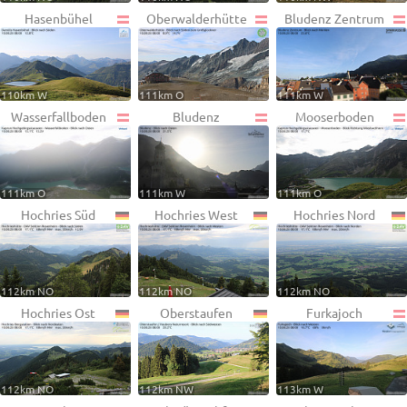
Hasenbühel
Oberwalderhütte
Bludenz Zentrum
110km W
111km O
111km W
Wasserfallboden
Bludenz
Mooserboden
111km O
111km W
111km O
Hochries Süd
Hochries West
Hochries Nord
112km NO
112km NO
112km NO
Hochries Ost
Oberstaufen
Furkajoch
112km NO
112km NW
113km W