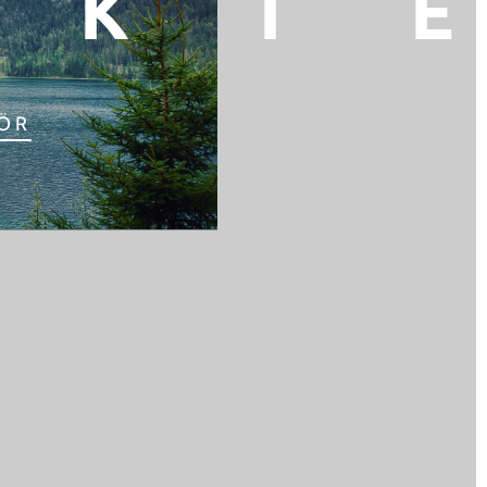
UKT
ÖR