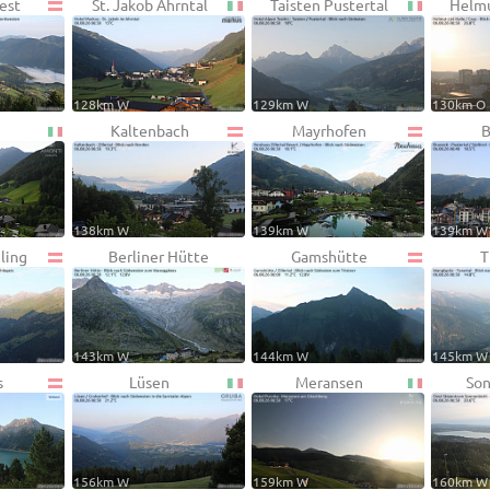
est
St. Jakob Ahrntal
Taisten Pustertal
Helmu
128km W
129km W
130km O
Kaltenbach
Mayrhofen
B
138km W
139km W
139km W
zling
Berliner Hütte
Gamshütte
T
143km W
144km W
145km W
s
Lüsen
Meransen
Son
156km W
159km W
160km W