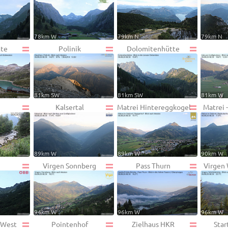
78km W
79km N
79km N
tte
Polinik
Dolomitenhütte
81km SW
81km SW
81km W
Kalsertal
Matrei Hintereggkogel
Matrei 
89km W
89km W
90km W
Virgen Sonnberg
Pass Thurn
Virgen
94km W
96km W
96km W
. West
Pointenhof
Zielhaus HKR
Sta