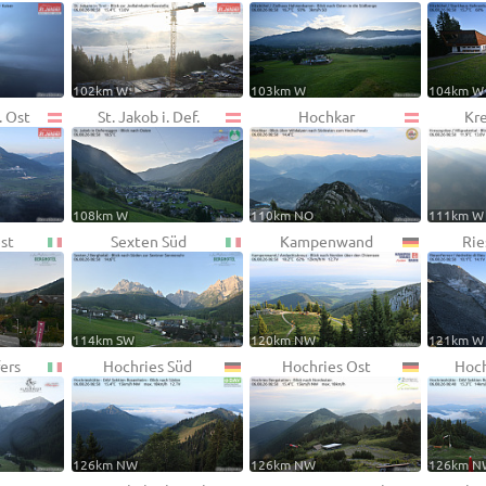
102km W
103km W
104km W
. Ost
St. Jakob i. Def.
Hochkar
Kr
108km W
110km NO
111km W
st
Sexten Süd
Kampenwand
Rie
114km SW
120km NW
121km W
fers
Hochries Süd
Hochries Ost
Hoch
126km NW
126km NW
126km N