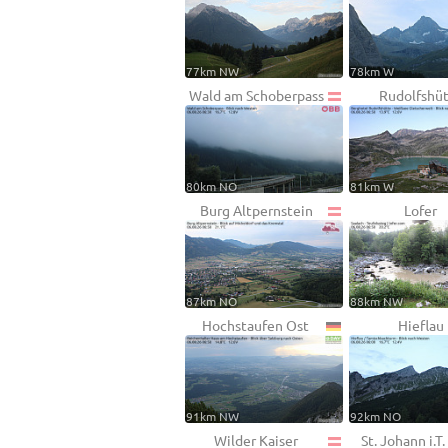
77km NW
78km W
Wald am Schoberpass
Rudolfshü
80km NO
81km W
Burg Altpernstein
Lofer
87km NO
88km NW
Hochstaufen Ost
Hieflau
91km NW
92km NO
Wilder Kaiser
St. Johann i.T