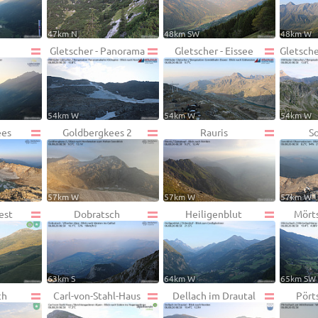
47km N
48km SW
48km W
Gletscher - Panorama
Gletscher - Eissee
Gletsche
54km W
54km W
54km W
ees
Goldbergkees 2
Rauris
S
57km W
57km W
57km W
est
Dobratsch
Heiligenblut
Mört
63km S
64km W
65km SW
ch
Carl-von-Stahl-Haus
Dellach im Drautal
Pört