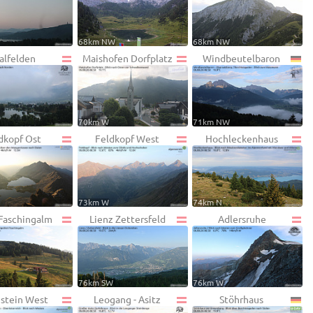
68km NW
68km NW
alfelden
Maishofen Dorfplatz
Windbeutelbaron
W
70km W
71km NW
dkopf Ost
Feldkopf West
Hochleckenhaus
73km W
74km N
 Faschingalm
Lienz Zettersfeld
Adlersruhe
76km SW
76km W
nstein West
Leogang - Asitz
Stöhrhaus