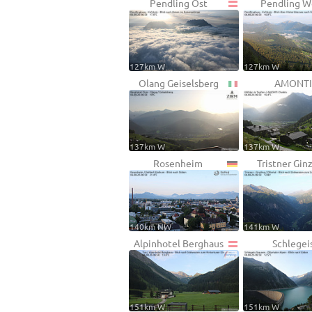
Pendling Ost
Pendling W
127km W
127km W
Olang Geiselsberg
AMONTI
137km W
137km W
Rosenheim
Tristner Gin
140km NW
141km W
Alpinhotel Berghaus
Schlegei
151km W
151km W