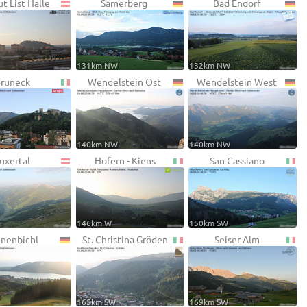
t List Halle
Samerberg
Bad Endorf
131km NW
132km NW
runeck
Wendelstein Ost
Wendelstein West
140km NW
140km NW
uxertal
Hofern - Kiens
San Cassiano
146km W
150km SW
nenbichl
St. Christina Gröden
Seiser Alm
165km SW
169km SW