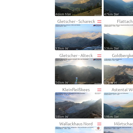
46km NW
47km SW
Gletscher - Schareck
Flattach
53km W
53km SW
Gletscher - Alteck
Goldbergk
56km W
57km W
Kleinfleißkees
Astental W
58km W
59km SW
Wallackhaus Nord
Mörtscha