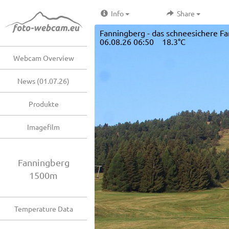
Info
Share
Fanningberg - das schneesichere Fa
06.08.26 06:50 18.3°C
Webcam Overview
News (01.07.26)
Produkte
Imagefilm
Fanningberg
1500m
Temperature Data