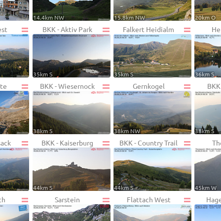
14.4km NW
15.8km NW
20km O
est
BKK - Aktiv Park
Falkert Heidialm
He
35km S
35km S
36km S
te
BKK - Wiesernock
Gernkogel
BKK 
38km S
38km NW
38km S
sack
BKK - Kaiserburg
BKK - Country Trail
Th
44km S
44km S
45km W
ch
Sarstein
Flattach West
Hage