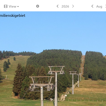
View
2026
Aug
milienskigebiet