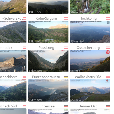
49km SO
50km SW
r - Schwarzkopf
Kolm-Saigurn
Hochkönig
55km W
55km NW
onnblick
Pass Lueg
Ossiacherberg
57km NW
58km S
schachberg
Funtenseetauern
Wallackhaus Süd
65km NW
65km W
schach Süd
Funtensee
Jenner Ost