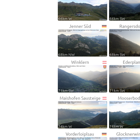
66km W
66km SW
Jenner Süd
Rangersdo
68km NW
68km SW
Winklern
Ederpla
71km SW
71km SW
Maishofen Sausteige
Mooserbo
74km W
74km W
Vorderloiplsau
Glocknerwi