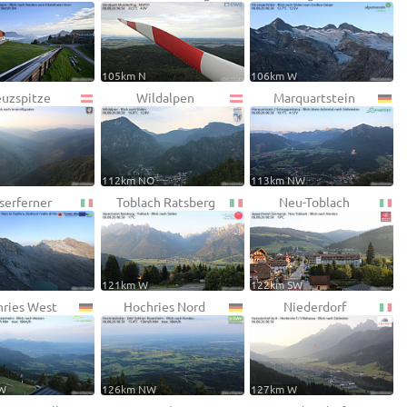
105km N
106km W
euzspitze
Wildalpen
Marquartstein
112km NO
113km NW
serferner
Toblach Ratsberg
Neu-Toblach
121km W
122km SW
ries West
Hochries Nord
Niederdorf
W
126km NW
127km W