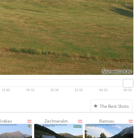
15:40
18:10
20:30
22:50
04:20
06:50
The Best Shots
Krakau
Zechneralm
Ramsau