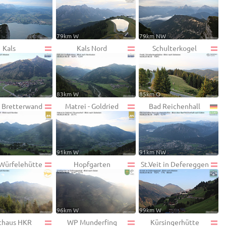
79km W
79km NW
Kals
Kals Nord
Schulterkogel
83km W
85km O
- Bretterwand
Matrei - Goldried
Bad Reichenhall
91km W
91km NW
 Würfelehütte
Hopfgarten
St.Veit in Defereggen
96km W
99km W
rthaus HKR
WP Munderfing
Kürsingerhütte