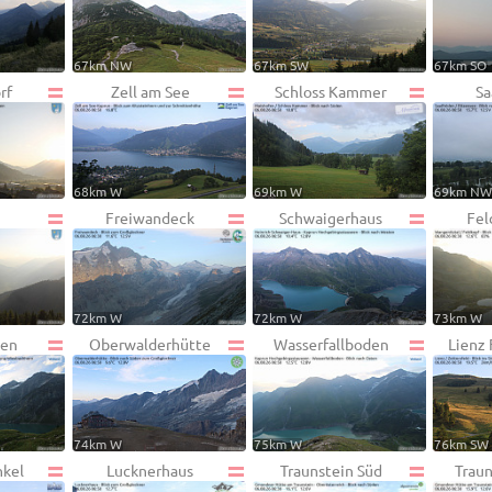
67km NW
67km SW
67km SO
rf
Zell am See
Schloss Kammer
Sa
68km W
69km W
69km N
n
Freiwandeck
Schwaigerhaus
Fel
72km W
72km W
73km W
den
Oberwalderhütte
Wasserfallboden
Lienz
74km W
75km W
76km SW
nkel
Lucknerhaus
Traunstein Süd
Trau