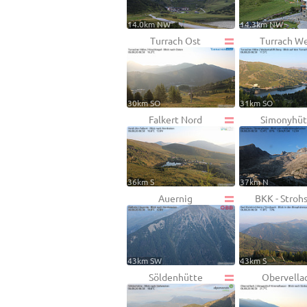
14.0km NW
14.3km NW
Turrach Ost
Turrach W
30km SO
31km SO
Falkert Nord
Simonyhüt
36km S
37km N
Auernig
BKK - Stroh
43km SW
43km S
Söldenhütte
Obervella