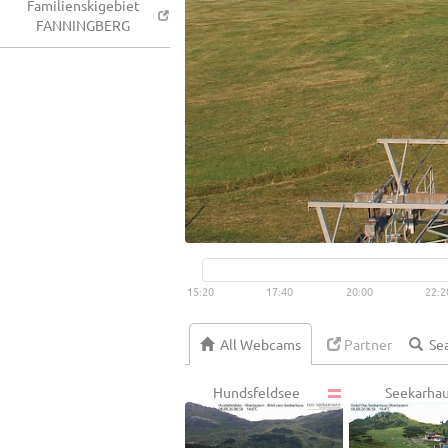
Familienskigebiet
FANNINGBERG
15:20
17:40
20:00
22:2
All Webcams
Partner
Hundsfeldsee
Seekarha