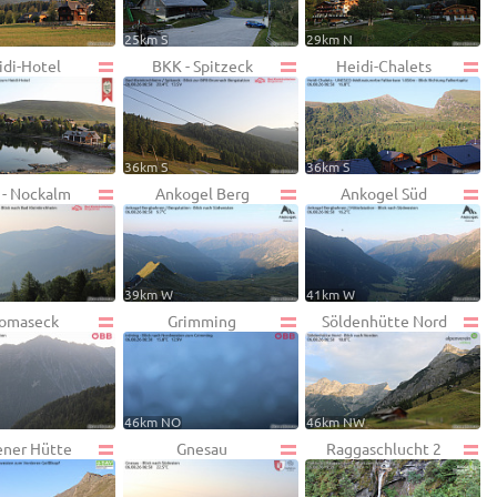
25km S
29km N
idi-Hotel
BKK - Spitzeck
Heidi-Chalets
36km S
36km S
- Nockalm
Ankogel Berg
Ankogel Süd
39km W
41km W
omaseck
Grimming
Söldenhütte Nord
46km NO
46km NW
ner Hütte
Gnesau
Raggaschlucht 2