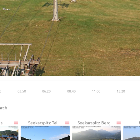
Live video available →
View
0
03:50
06:20
08:40
11:00
13:20
us
Seekarspitz Tal
Seekarspitz Berg