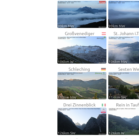
99km NW
99km NW
Großvenediger
St. Johann i.T
106km W
106km NW
Schleching
Sexten We
113km NW
114km SW
Drei Zinnenblick
Rein in Tau
126km SW
126km W