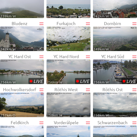
239km W
241km SW
242km W
Bludenz
Furkajoch
Dornbirn
242km W
242km W
249km W
YC Hard Ost
YC Hard Nord
YC Hard Süd
•
•
•
LIVE
LIVE
LIVE
256km W
256km W
256km W
Hochwolkersdorf
Röthis West
Röthis Ost
257km O
258km W
258km W
Feldkirch
Vorderälpele
Schwarzenbach