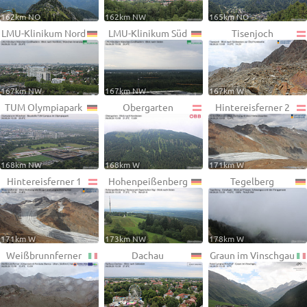
162km NO
162km NW
165km NO
LMU-Klinikum Nord
LMU-Klinikum Süd
Tisenjoch
167km NW
167km NW
167km W
TUM Olympiapark
Obergarten
Hintereisferner 2
168km NW
168km W
171km W
Hintereisferner 1
Hohenpeißenberg
Tegelberg
171km W
173km NW
178km W
Weißbrunnferner
Dachau
Graun im Vinschgau