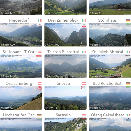
70km NO
73km W
73km O
Niederdorf
Drei Zinnenblick
Stöhrhaus
73km SW
73km SW
74km N
St. Johann i.T. Ost
Taisten Pustertal
St. Jakob Ahrntal
74km NW
75km SW
75km W
Ossiacherberg
Gnesau
Bad Reichenhall
79km SO
81km O
81km N
Hochstaufen Ost
Sarstein
Olang Geiselsberg