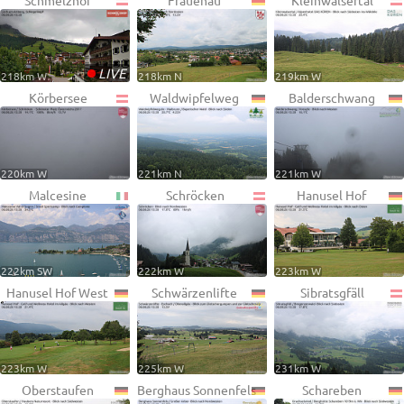
Schmelzhof
Frauenau
Kleinwalsertal
•
LIVE
218km W
218km N
219km W
Körbersee
Waldwipfelweg
Balderschwang
220km W
221km N
221km W
Malcesine
Schröcken
Hanusel Hof
222km SW
222km W
223km W
Hanusel Hof West
Schwärzenlifte
Sibratsgfäll
223km W
225km W
231km W
Oberstaufen
Berghaus Sonnenfels
Schareben