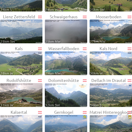
24km S
24km W
25km SW
Lienz Zettersfeld
Schwaigerhaus
Mooserboden
25km SW
25km NW
27km NW
Kals
Wasserfallboden
Kals Nord
28km W
29km NW
30km W
Rudolfshütte
Dolomitenhütte
Dellach im Drautal
31km W
32km SW
34km S
Kalsertal
Gernkogel
Matrei Hintereggkoge