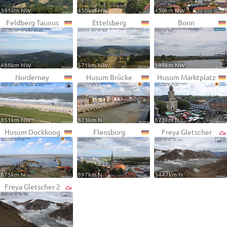
391km NW
450km NW
450km NW
Feldberg Taunus
Ettelsberg
Bonn
488km NW
571km NW
599km NW
Norderney
Husum Brücke
Husum Marktplatz
851km NW
873km N
873km N
Husum Dockkoog
Flensburg
Freya Gletscher
875km N
897km N
3447km N
Freya Gletscher 2