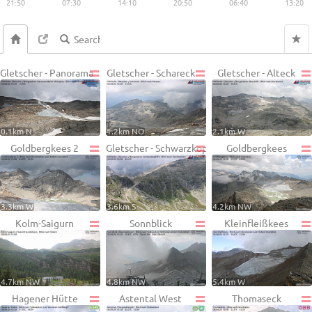
21:50
07:30
14:10
20:50
06:40
13:20
Gletscher - Panorama
Gletscher - Schareck
Gletscher - Alteck
0.1km N
1.2km NO
2.1km W
Goldbergkees 2
Gletscher - Schwarzkopf
Goldbergkees
3.3km W
3.6km S
4.2km NW
Kolm-Saigurn
Sonnblick
Kleinfleißkees
4.7km NW
4.8km NW
5.4km W
Hagener Hütte
Astental West
Thomaseck