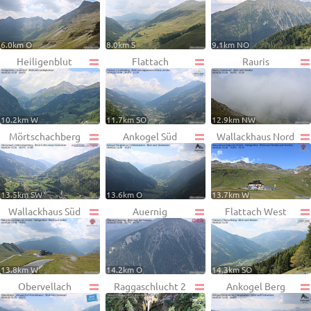
6.0km O
8.0km S
9.1km NO
Heiligenblut
Flattach
Rauris
10.2km W
11.7km SO
12.9km NW
Mörtschachberg
Ankogel Süd
Wallackhaus Nord
13.5km SW
13.6km O
13.7km W
Wallackhaus Süd
Auernig
Flattach West
13.8km W
14.2km O
14.3km SO
Obervellach
Raggaschlucht 2
Ankogel Berg