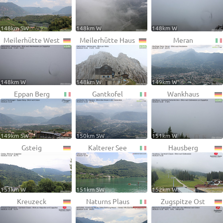
148km SW
148km W
148km W
Meilerhütte West
Meilerhütte Haus
Meran
148km W
148km W
149km W
Eppan Berg
Gantkofel
Wankhaus
149km SW
150km SW
151km W
Gsteig
Kalterer See
Hausberg
151km W
151km SW
152km W
Kreuzeck
Naturns Plaus
Zugspitze Ost