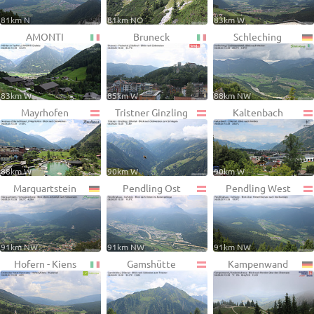
81km N
81km NO
83km W
AMONTI
Bruneck
Schleching
83km W
85km W
88km NW
Mayrhofen
Tristner Ginzling
Kaltenbach
88km W
90km W
90km W
Marquartstein
Pendling Ost
Pendling West
91km NW
91km NW
91km NW
Hofern - Kiens
Gamshütte
Kampenwand