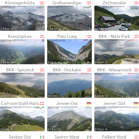
Kürsingerhütte
Großvenediger
Zechneralm
55km W
55km W
57km O
Kreuzspitze
Pass Lueg
BKK - Aktiv Park
58km SW
59km N
59km O
BKK - Spitzeck
BKK - Nockalm
BKK - Wiesernock
60km O
60km O
60km O
Carl-von-Stahl-Haus
Jenner Ost
Jenner Süd
60km N
61km N
61km N
Sexten Süd
Sexten West
Falkert Nord