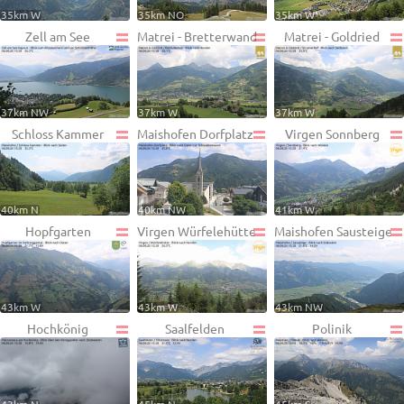
35km W
35km NO
35km W
Zell am See
Matrei - Bretterwand
Matrei - Goldried
37km NW
37km W
37km W
Schloss Kammer
Maishofen Dorfplatz
Virgen Sonnberg
40km N
40km NW
41km W
Hopfgarten
Virgen Würfelehütte
Maishofen Sausteige
43km W
43km W
43km NW
Hochkönig
Saalfelden
Polinik