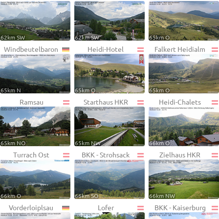
62km SW
62km SW
65km O
Windbeutelbaron
Heidi-Hotel
Falkert Heidialm
65km N
65km O
65km O
Ramsau
Starthaus HKR
Heidi-Chalets
65km NO
65km NW
66km O
Turrach Ost
BKK - Strohsack
Zielhaus HKR
66km O
66km SO
66km NW
Vorderloiplsau
Lofer
BKK - Kaiserburg