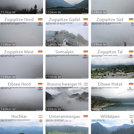
153km W
155km W
159km W
Zugspitze Nord
Zugspitze Gipfel
Zugspitze Süd
159km W
159km W
159km W
Zugspitze West
Sonnalpin
Zugspitze Tal
159km W
159km W
159km W
Eibsee Nord
Braunschweiger H.
Eibsee-Hotel
160km W
160km W
160km W
Hochkar
Unterammergau
Wildalpen