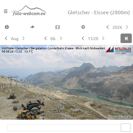
Gletscher - Eissee
(2800m)
2026
Aug
06.
13:20
Mölltaler Gletscher / Bergstation Gondelbahn Eissee - Blick nach Südwesten
06.08.26 13:20 13.1°C
Live video available →
View