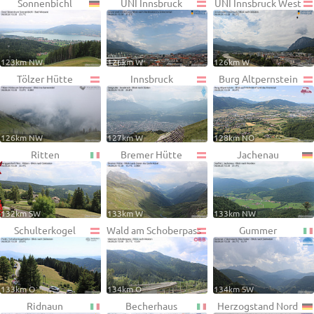
Sonnenbichl
UNI Innsbruck
UNI Innsbruck West
123km NW
126km W
126km W
Tölzer Hütte
Innsbruck
Burg Altpernstein
126km NW
127km W
128km NO
Ritten
Bremer Hütte
Jachenau
132km SW
133km W
133km NW
Schulterkogel
Wald am Schoberpass
Gummer
133km O
134km O
134km SW
Ridnaun
Becherhaus
Herzogstand Nord