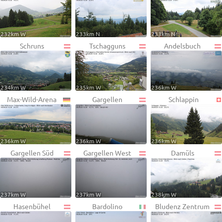
232km W
233km N
233km N
Schruns
Tschagguns
Andelsbuch
234km W
235km W
236km W
Max-Wild-Arena
Gargellen
Schlappin
236km W
236km W
236km W
Gargellen Süd
Gargellen West
Damüls
237km W
237km W
238km W
Hasenbühel
Bardolino
Bludenz Zentrum