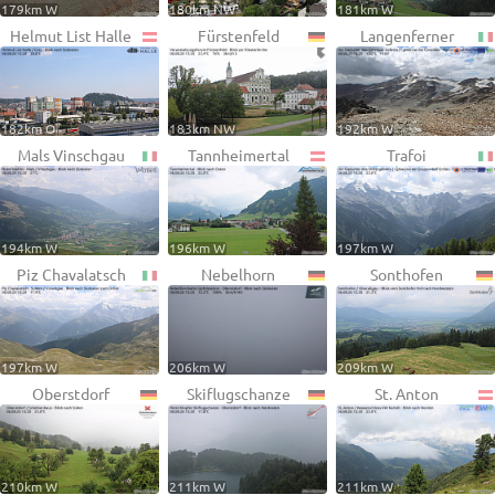
179km W
180km NW
181km W
Helmut List Halle
Fürstenfeld
Langenferner
182km O
183km NW
192km W
Mals Vinschgau
Tannheimertal
Trafoi
194km W
196km W
197km W
Piz Chavalatsch
Nebelhorn
Sonthofen
197km W
206km W
209km W
Oberstdorf
Skiflugschanze
St. Anton
210km W
211km W
211km W