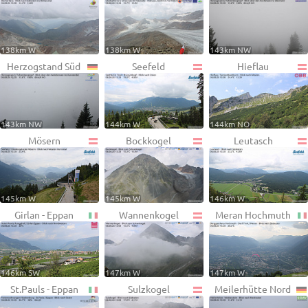
138km W
138km W
143km NW
Herzogstand Süd
Seefeld
Hieflau
143km NW
144km W
144km NO
Mösern
Bockkogel
Leutasch
145km W
145km W
146km W
Girlan - Eppan
Wannenkogel
Meran Hochmuth
146km SW
147km W
147km W
St.Pauls - Eppan
Sulzkogel
Meilerhütte Nord