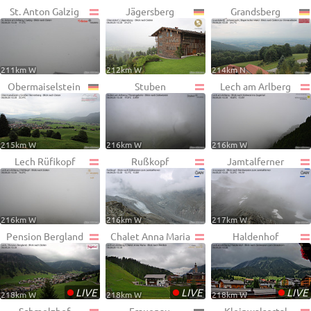
St. Anton Galzig
Jägersberg
Grandsberg
211km W
212km W
214km N
Obermaiselstein
Stuben
Lech am Arlberg
215km W
216km W
216km W
Lech Rüfikopf
Rußkopf
Jamtalferner
216km W
216km W
217km W
Pension Bergland
Chalet Anna Maria
Haldenhof
•
•
•
LIVE
LIVE
LIVE
218km W
218km W
218km W