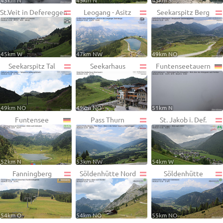
43km N
45km N
45km S
St.Veit in Defereggen
Leogang - Asitz
Seekarspitz Berg
45km W
47km NW
49km NO
Seekarspitz Tal
Seekarhaus
Funtenseetauern
49km NO
49km NO
51km N
Funtensee
Pass Thurn
St. Jakob i. Def.
52km N
53km NW
54km W
Fanningberg
Söldenhütte Nord
Söldenhütte
54km O
54km NO
55km NO