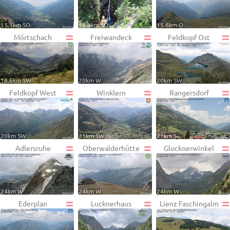
15.1km SO
15.4km SO
15.6km O
Mörtschach
Freiwandeck
Feldkopf Ost
16.6km SW
20km W
20km SW
Feldkopf West
Winklern
Rangersdorf
20km SW
21km SW
21km S
Adlersruhe
Oberwalderhütte
Glocknerwinkel
24km W
24km W
24km W
Ederplan
Lucknerhaus
Lienz Faschingalm