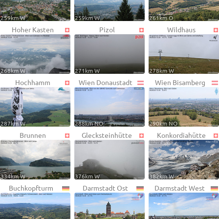
259km W
259km W
261km O
Hoher Kasten
Pizol
Wildhaus
268km W
271km W
278km W
Hochhamm
Wien Donaustadt
Wien Bisamberg
287km W
288km NO
290km NO
Brunnen
Glecksteinhütte
Konkordiahütte
334km W
376km W
382km W
Buchkopfturm
Darmstadt Ost
Darmstadt West