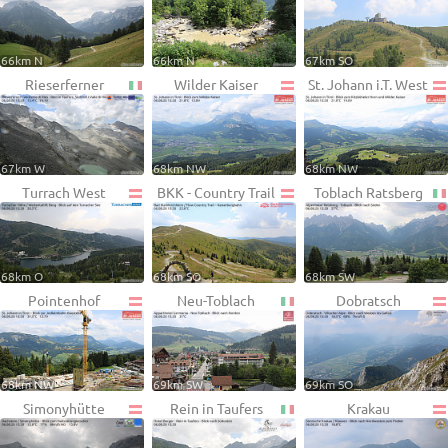
66km N
66km N
67km SO
Rieserferner
Wilder Kaiser
St. Johann i.T. West
67km W
68km NW
68km NW
Turrach West
BKK - Country Trail
Toblach Ratsberg
68km O
68km SO
68km SW
Pointenhof
Neu-Toblach
Dobratsch
68km NW
69km SW
69km SO
Simonyhütte
Rein in Taufers
Krakau