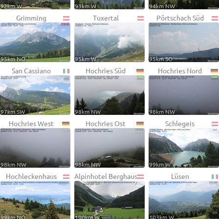
92km W
93km W
94km NW
Grimming
Tuxertal
Pörtschach Süd
95km NO
95km W
95km SO
San Cassiano
Hochries Süd
Hochries Nord
97km SW
98km NW
98km NW
Hochries West
Hochries Ost
Schlegeis
98km NW
98km NW
99km W
Hochleckenhaus
Alpinhotel Berghaus
Lüsen
99km NO
100km W
103km W