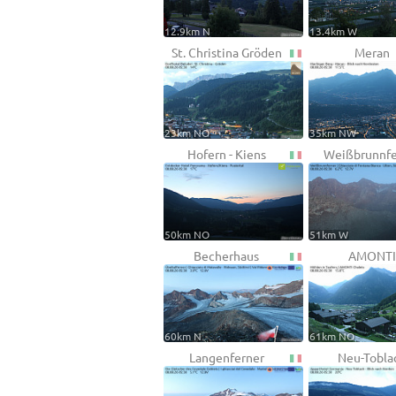
12.9km N
13.4km W
St. Christina Gröden
Meran
23km NO
35km NW
Hofern - Kiens
Weißbrunnfe
50km NO
51km W
Becherhaus
AMONTI
60km N
61km NO
Langenferner
Neu-Tobla