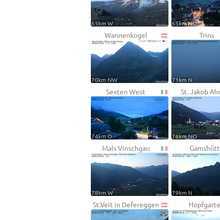
65km W
65km NO
Wannenkogel
Trins
70km NW
71km N
Sexten West
St. Jakob Ah
74km O
76km NO
Mals Vinschgau
Gamshütt
78km W
79km N
St.Veit in Defereggen
Hopfgart