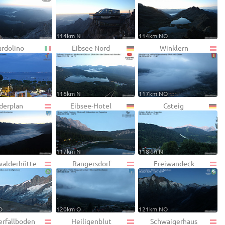
114km N
114km NO
ardolino
Eibsee Nord
Winklern
W
116km N
117km NO
derplan
Eibsee-Hotel
Gsteig
117km N
118km N
alderhütte
Rangersdorf
Freiwandeck
O
120km O
121km NO
erfallboden
Heiligenblut
Schwaigerhaus