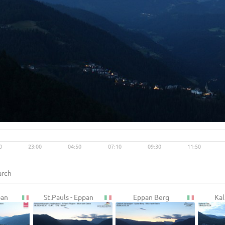
Live video available →
View
0
23:00
04:50
07:10
09:30
11:50
pan
St.Pauls - Eppan
Eppan Berg
Kal