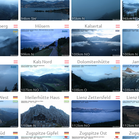
94km SW
95km N
96km NO
berg
Mösern
Kalsertal
99km N
100km NO
100km N
h
Kals Nord
Dolomitenhütte
Jam
107km NO
108km O
108km N
 West
Meilerhütte Haus
Lienz Zettersfeld
Lienz
110km N
112km NO
112km N
Süd
Zugspitze Gipfel
Zugspitze Ost
Zugs