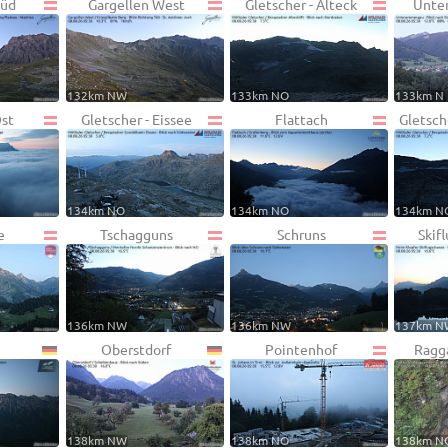
Süd
Gargellen West
Gletscher - Alteck
Unte
132km NW
133km NO
133km N
Ost
Gletscher - Eissee
Flattach
Gletsch
134km NO
134km NO
134km N
e
Tschagguns
Schruns
Skif
136km NW
136km NW
137km N
Oberstdorf
Pointenhof
Ragg
138km NW
138km NO
138km N