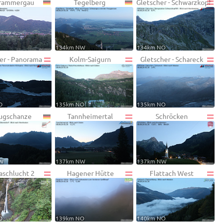
rammergau
Tegelberg
Gletscher - Schwarzkopf
134km NW
134km NO
er - Panorama
Kolm-Saigurn
Gletscher - Schareck
O
135km NO
135km NO
lugschanze
Tannheimertal
Schröcken
W
137km NW
137km NW
aschlucht 2
Hagener Hütte
Flattach West
O
139km NO
140km NO