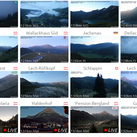
123km NO
124km NO
124km N
Wallackhaus Süd
Jachenau
Dellac
125km NO
126km N
128km O
est
Lech Rüfikopf
Schlappin
Lech
129km NW
130km NW
130km N
Maria
Haldenhof
Pension Bergland
G
•
•
•
LIVE
LIVE
LIVE
131km NW
131km NW
132km N