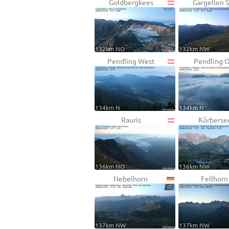
Goldbergkees
Gargellen 
132km NO
132km NW
Pendling West
Pendling 
134km N
134km N
Rauris
Körberse
136km NO
136km NW
Nebelhorn
Fellhorn
137km NW
137km NW