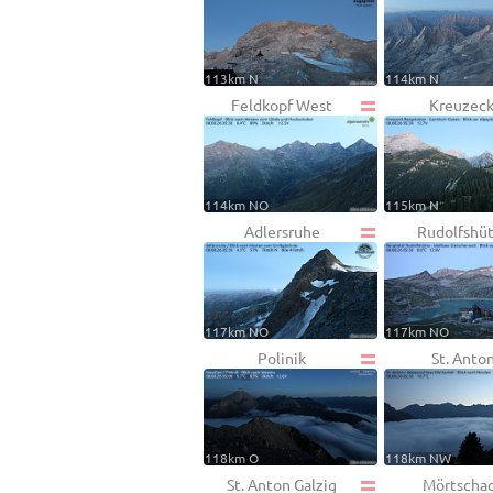
113km N
114km N
Feldkopf West
Kreuzec
114km NO
115km N
Adlersruhe
Rudolfshü
117km NO
117km NO
Polinik
St. Anto
118km O
118km NW
St. Anton Galzig
Mörtscha