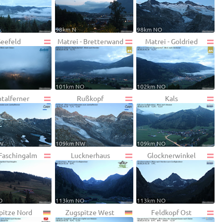
98km N
98km NO
Seefeld
Matrei - Bretterwand
Matrei - Goldried
101km NO
102km NO
talferner
Rußkopf
Kals
W
109km NW
109km NO
 Faschingalm
Lucknerhaus
Glocknerwinkel
O
113km NO
113km NO
pitze Nord
Zugspitze West
Feldkopf Ost