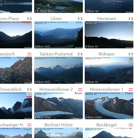
SW
18.5km O
20km W
urns Plaus
Lüsen
Meransen
W
40km NO
43km N
isenjoch
Taisten Pustertal
Ridnaun
W
60km NO
60km N
Zinnenblick
Hintereisferner 2
Hintereisferner 1
64km NW
64km NW
schweiger H.
Berliner Hütte
Bockkogel