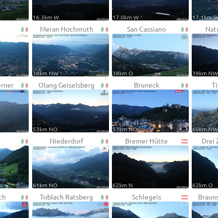
16.3km W
17.0km W
17.1km 
Meran Hochmuth
San Cassiano
Nat
38km NW
38km O
39km N
rner
Olang Geiselsberg
Bruneck
T
53km NO
53km NO
60km N
Niederdorf
Bremer Hütte
Drei 
61km NO
62km N
62km O
ch
Toblach Ratsberg
Schlegeis
Braun