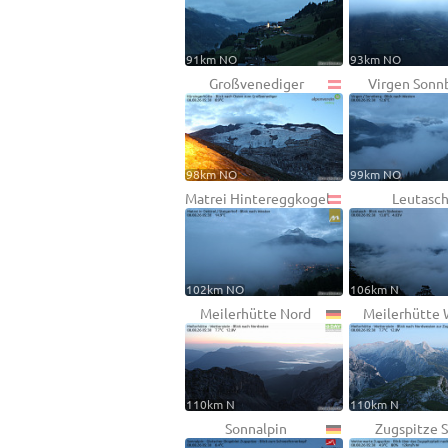
91km NO
93km NO
Großvenediger
Virgen Sonn
98km NO
99km NO
Matrei Hintereggkogel
Leutasc
102km NO
106km N
Meilerhütte Nord
Meilerhütte
110km N
110km N
Sonnalpin
Zugspitze 