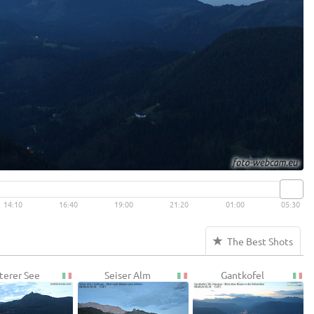
14:10
16:40
19:00
21:20
01:00
05:30
The Best Shots
terer See
Seiser Alm
Gantkofel