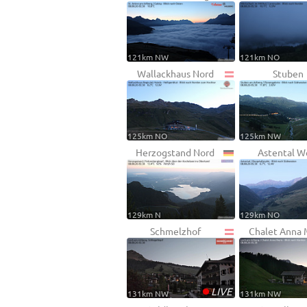
121km NW
121km NO
Wallackhaus Nord
Stuben
125km NO
125km NW
Herzogstand Nord
Astental W
129km N
129km NO
Schmelzhof
Chalet Anna 
•
LIVE
131km NW
131km NW