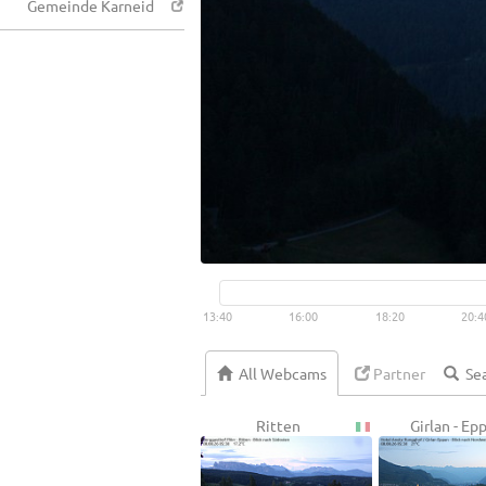
Gemeinde Karneid
13:40
16:00
18:20
20:4
All Webcams
Partner
Ritten
Girlan - Ep