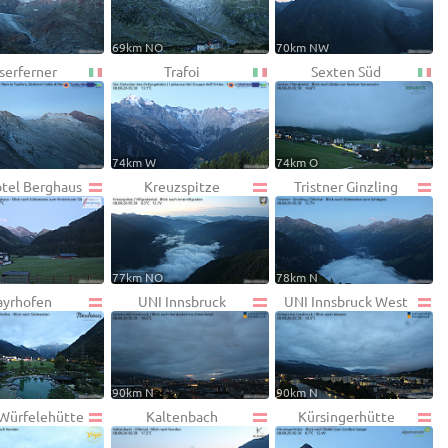
W
69km NO
70km NW
serferner
Trafoi
Sexten Süd
74km W
74km O
otel Berghaus
Kreuzspitze
Tristner Ginzling
77km NO
78km N
yrhofen
UNI Innsbruck
UNI Innsbruck West
90km N
90km N
 Würfelehütte
Kaltenbach
Kürsingerhütte