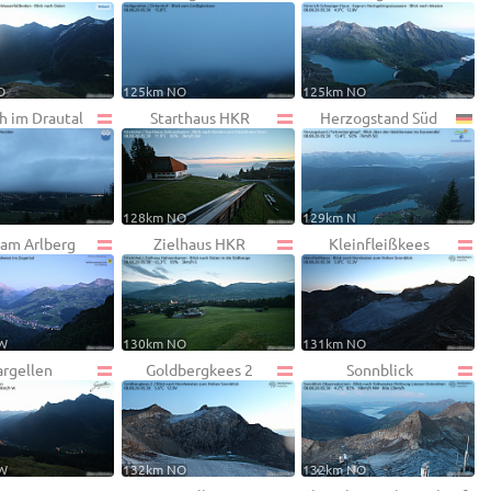
O
125km NO
125km NO
h im Drautal
Starthaus HKR
Herzogstand Süd
128km NO
129km N
 am Arlberg
Zielhaus HKR
Kleinfleißkees
W
130km NO
131km NO
argellen
Goldbergkees 2
Sonnblick
W
132km NO
132km NO