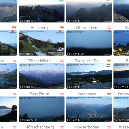
114km N
114km N
114km N
k
Hausberg
Obergarten
B
116km N
116km NW
116km S
tte
Tölzer Hütte
Zugspitze Tal
E
117km N
117km N
117km O
n
Pass Thurn
Wankhaus
Oberw
119km NO
120km N
120km N
ch
Mörtschachberg
Mooserboden
Wass