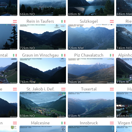
66km NO
68km N
68km N
Rein in Taufers
Sulzkogel
Rie
72km NO
72km NW
74km NO
rntal
Graun im Vinschgau
Piz Chavalatsch
Alpinh
76km NW
76km W
77km N
e
St. Jakob i. Def.
Tuxertal
Ma
83km NO
85km N
85km N
en
Malcesine
Innsbruck
Virgen