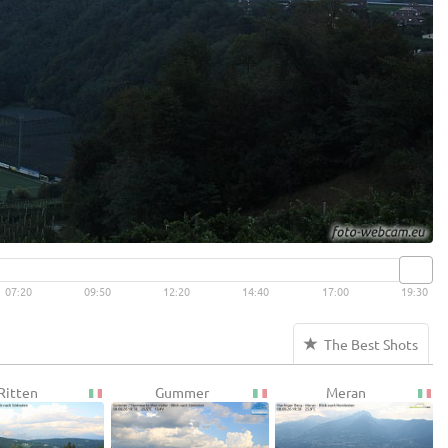
07:20
09:50
12:20
14:40
17:00
19:30
The Best Shots
Ritten
Gummer
Meran