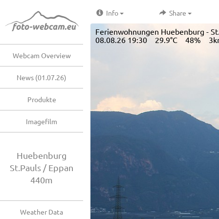
Info
Share
Ferienwohnungen Huebenburg - St.P
08.08.26 19:30 29.9°C 48% 3k
Webcam Overview
News (01.07.26)
Produkte
Imagefilm
Huebenburg
St.Pauls / Eppan
440m
Weather Data