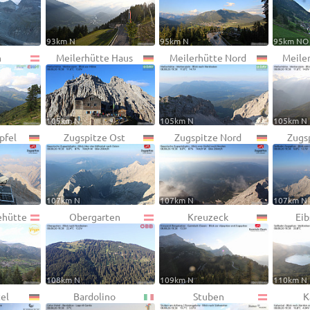
93km N
95km N
95km NO
n
Meilerhütte Haus
Meilerhütte Nord
Meile
105km N
105km N
105km N
pfel
Zugspitze Ost
Zugspitze Nord
Zugs
107km N
107km N
107km N
ehütte
Obergarten
Kreuzeck
Eib
108km N
109km N
110km N
el
Bardolino
Stuben
K