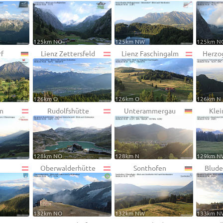
125km NO
125km NW
125km N
f
Lienz Zettersfeld
Lienz Faschingalm
Herzo
126km O
126km O
126km N
n
Rudolfshütte
Unterammergau
Klei
128km NO
128km N
129km N
n
Oberwalderhütte
Sonthofen
Blude
132km NO
132km NW
133km N