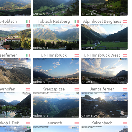
69km N
70km NO
-Toblach
Toblach Ratsberg
Alpinhotel Berghaus
80km NO
80km NO
serferner
UNI Innsbruck
UNI Innsbruck West
88km N
88km N
yrhofen
Kreuzspitze
Jamtalferner
90km NO
93km NW
akob i. Def.
Leutasch
Kaltenbach