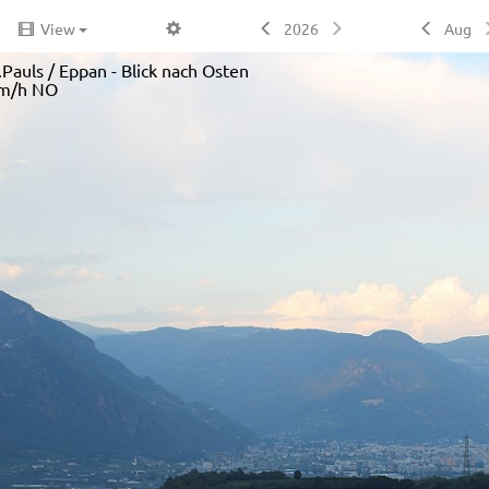
View
2026
Aug
auls / Eppan - Blick nach Osten
m/h NO