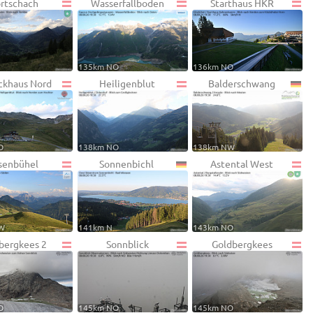
rtschach
Wasserfallboden
Starthaus HKR
135km NO
136km NO
ckhaus Nord
Heiligenblut
Balderschwang
O
138km NO
138km NW
senbühel
Sonnenbichl
Astental West
W
141km N
143km NO
bergkees 2
Sonnblick
Goldbergkees
O
145km NO
145km NO