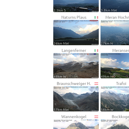
2.5km S
3.8km NW
Naturns Plaus
Meran Hoch
26km NW
27km N
Langenferner
Meranse
48km W
49km NO
Braunschweiger H.
Trafoi
57km NW
58km W
Wannenkogel
Bockkoge