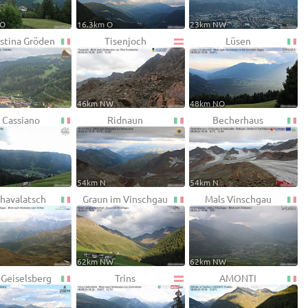
NO
16.3km O
23km NW
istina Gröden
Tisenjoch
Lüsen
46km NW
48km NO
 Cassiano
Ridnaun
Becherhaus
54km N
54km N
Chavalatsch
Graun im Vinschgau
Mals Vinschgau
62km NW
62km NW
 Geiselsberg
Trins
AMONTI