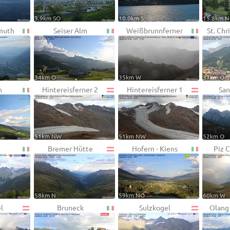
3.9km SO
10.0km S
15.8km 
muth
Seiser Alm
Weißbrunnferner
St. Chr
34km O
35km W
37km O
n
Hintereisferner 2
Hintereisferner 1
San
51km NW
51km NW
52km O
Bremer Hütte
Hofern - Kiens
Piz 
58km N
59km NO
60km W
l
Bruneck
Sulzkogel
Olang