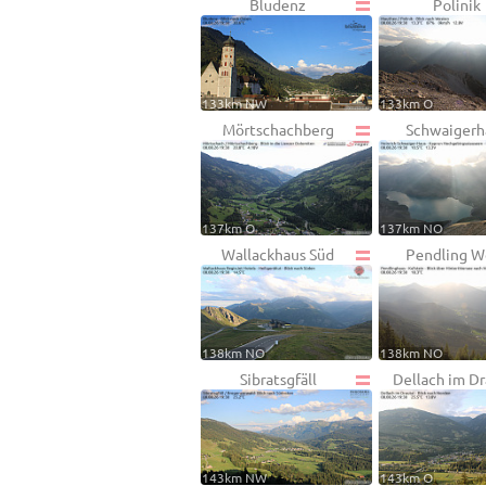
Bludenz
Polinik
133km NW
133km O
Mörtschachberg
Schwaigerh
137km O
137km NO
Wallackhaus Süd
Pendling W
138km NO
138km NO
Sibratsgfäll
Dellach im Dr
143km NW
143km O