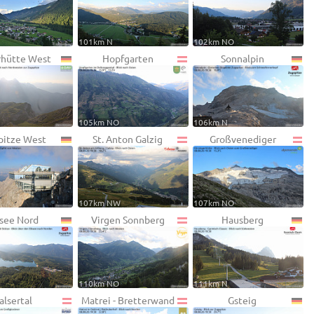
101km N
102km NO
rhütte West
Hopfgarten
Sonnalpin
105km NO
106km N
pitze West
St. Anton Galzig
Großvenediger
107km NW
107km NO
see Nord
Virgen Sonnberg
Hausberg
110km NO
111km N
alsertal
Matrei - Bretterwand
Gsteig