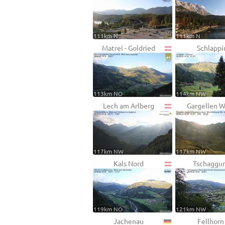
111km N
111km N
Matrei - Goldried
Schlappi
113km NO
114km NW
Lech am Arlberg
Gargellen 
117km NW
117km NW
Kals Nord
Tschaggu
119km NO
121km NW
Jachenau
Fellhorn