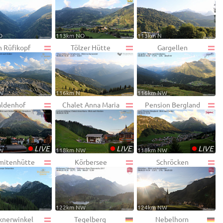
O
113km NO
113km N
h Rüfikopf
Tölzer Hütte
Gargellen
W
116km N
116km NW
ldenhof
Chalet Anna Maria
Pension Bergland
•
•
•
LIVE
LIVE
LIVE
W
118km NW
118km NW
mitenhütte
Körbersee
Schröcken
122km NW
124km NW
knerwinkel
Tegelberg
Nebelhorn