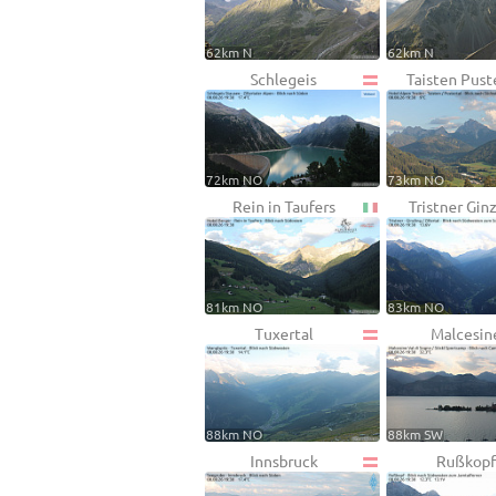
62km N
62km N
Schlegeis
Taisten Pust
72km NO
73km NO
Rein in Taufers
Tristner Gin
81km NO
83km NO
Tuxertal
Malcesin
88km NO
88km SW
Innsbruck
Rußkopf