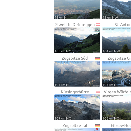
93km N
93km NW
St.Veit in Defereggen
St. Anto
103km NO
104km NW
Zugspitze Süd
Zugspitze Gi
107km N
107km N
Kürsingerhütte
Virgen Würfel
107km NO
108km NO
Zugspitze Tal
Eibsee-Hot