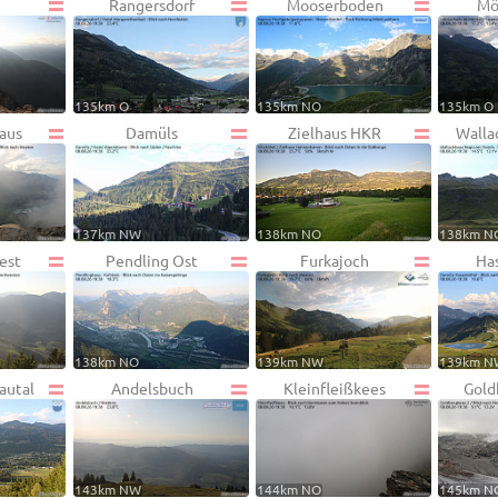
Rangersdorf
Mooserboden
Mö
135km O
135km NO
135km O
aus
Damüls
Zielhaus HKR
Walla
137km NW
138km NO
138km N
est
Pendling Ost
Furkajoch
Ha
138km NO
139km NW
139km N
autal
Andelsbuch
Kleinfleißkees
Gold
143km NW
144km NO
145km N