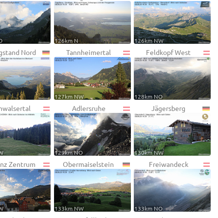
O
126km N
126km NW
gstand Nord
Tannheimertal
Feldkopf West
127km NW
128km NO
nwalsertal
Adlersruhe
Jägersberg
W
129km NO
130km NW
nz Zentrum
Obermaiselstein
Freiwandeck
W
133km NW
133km NO