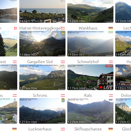
111km S
112km NW
113km N
n
Matrei Hintereggkogel
Wankhaus
Lec
114km NO
115km N
115km N
West
Gargellen Süd
Schmelzhof
Ha
•
LIVE
117km NW
117km NW
118km N
ns
Schruns
Kals
Dolo
121km NW
122km NO
122km O
Lucknerhaus
Skiflugschanze
Gloc