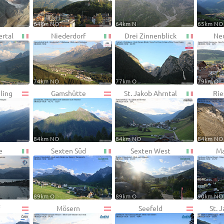
64km NO
64km N
65km NO
ertal
Niederdorf
Drei Zinnenblick
Neu
74km NO
77km O
79km O
zling
Gamshütte
St. Jakob Ahrntal
Rie
84km NO
84km NO
84km NO
e
Sexten Süd
Sexten West
Ma
89km O
89km O
90km NO
Mösern
Seefeld
St. J