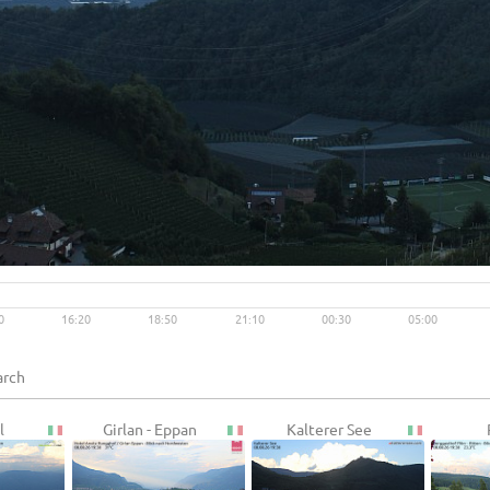
Live video available →
View
0
16:20
18:50
21:10
00:30
05:00
l
Girlan - Eppan
Kalterer See