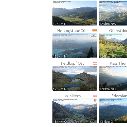
125km N
125km NW
Herzogstand Süd
Oberstdor
126km N
126km NW
Feldkopf Ost
Pass Thur
128km NO
128km NO
Winklern
Ederpla
131km O
131km O