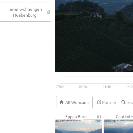
Ferienwohnungen
Huebenburg
07:00
09:20
11:40
14:0
All Webcams
Partner
Eppan Berg
Gantkofe