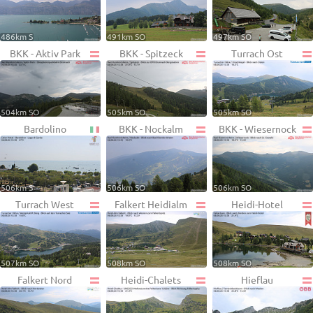
486km S
491km SO
497km SO
BKK - Aktiv Park
BKK - Spitzeck
Turrach Ost
504km SO
505km SO
505km SO
Bardolino
BKK - Nockalm
BKK - Wiesernock
506km S
506km SO
506km SO
Turrach West
Falkert Heidialm
Heidi-Hotel
507km SO
508km SO
508km SO
Falkert Nord
Heidi-Chalets
Hieflau