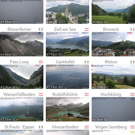
413km SO
414km SO
414km SO
Rieserferner
Zell am See
Bruneck
416km SO
417km SO
420km SO
Pass Lueg
Gantkofel
Ritten
420km SO
421km SO
421km SO
Wasserfallboden
Rudolfshütte
Hochkönig
422km SO
422km SO
423km SO
St.Pauls - Eppan
Mooserboden
Virgen Sonnberg