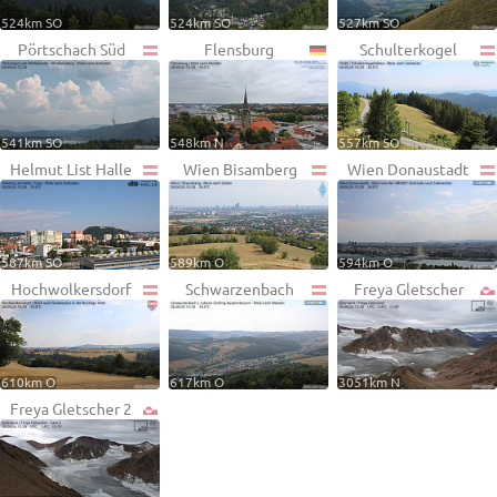
524km SO
524km SO
527km SO
Pörtschach Süd
Flensburg
Schulterkogel
541km SO
548km N
557km SO
Helmut List Halle
Wien Bisamberg
Wien Donaustadt
587km SO
589km O
594km O
Hochwolkersdorf
Schwarzenbach
Freya Gletscher
610km O
617km O
3051km N
Freya Gletscher 2