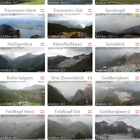
439km SO
439km SO
439km N
Traunstein West
Traunstein Süd
Gernkogel
439km SO
439km SO
441km SO
Heiligenblut
Kleinfleißkees
Sonnblick
444km SO
446km SO
446km SO
Kolm-Saigurn
Drei Zinnenblick
Goldbergkees
446km SO
446km SO
446km SO
Feldkopf West
Feldkopf Ost
Goldbergkees 2
448km SO
448km SO
448km SO