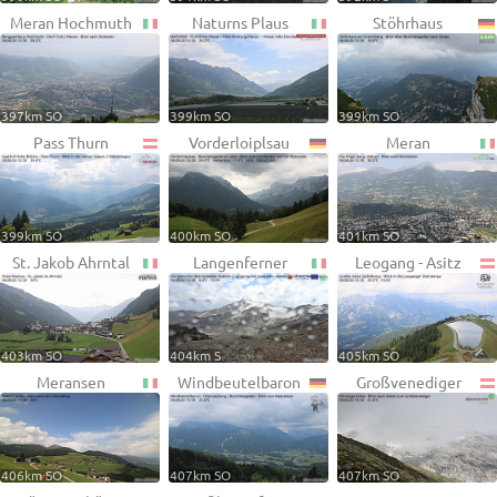
Meran Hochmuth
Naturns Plaus
Stöhrhaus
397km SO
399km SO
399km SO
Pass Thurn
Vorderloiplsau
Meran
399km SO
400km SO
401km SO
St. Jakob Ahrntal
Langenferner
Leogang - Asitz
403km SO
404km S
405km SO
Meransen
Windbeutelbaron
Großvenediger
406km SO
407km SO
407km SO