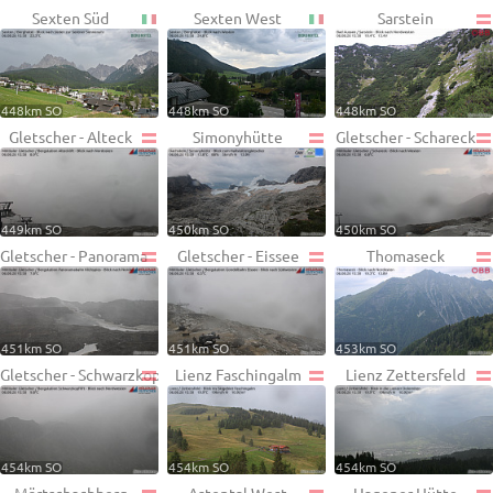
Sexten Süd
Sexten West
Sarstein
448km SO
448km SO
448km SO
Gletscher - Alteck
Simonyhütte
Gletscher - Schareck
449km SO
450km SO
450km SO
Gletscher - Panorama
Gletscher - Eissee
Thomaseck
451km SO
451km SO
453km SO
Gletscher - Schwarzkopf
Lienz Faschingalm
Lienz Zettersfeld
454km SO
454km SO
454km SO