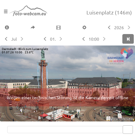
Luisenplatz
(146m)
2026
Jul
01.
10:00
Darmstadt - Blick zum Luisenplatz
01.07.26 10:00 23.6°C
Wegen einer technischen Störung ist die Kamera derzeit offline
Live video available →
View