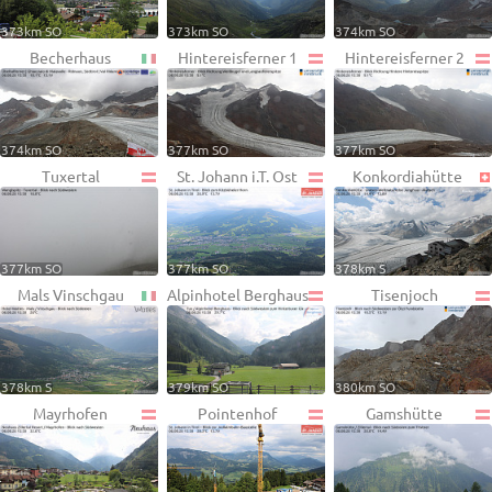
373km SO
373km SO
374km SO
Becherhaus
Hintereisferner 1
Hintereisferner 2
374km SO
377km SO
377km SO
Tuxertal
St. Johann i.T. Ost
Konkordiahütte
377km SO
377km SO
378km S
Mals Vinschgau
Alpinhotel Berghaus
Tisenjoch
378km S
379km SO
380km SO
Mayrhofen
Pointenhof
Gamshütte