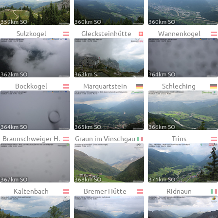
359km SO
360km SO
360km SO
Sulzkogel
Glecksteinhütte
Wannenkogel
362km SO
363km S
364km SO
Bockkogel
Marquartstein
Schleching
364km SO
365km SO
366km SO
Braunschweiger H.
Graun im Vinschgau
Trins
367km SO
368km SO
371km SO
Kaltenbach
Bremer Hütte
Ridnaun