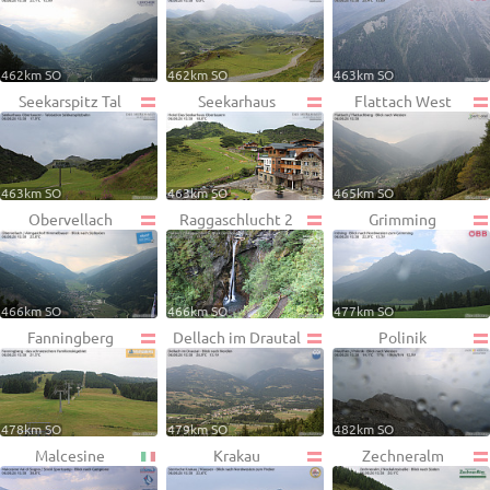
462km SO
462km SO
463km SO
Seekarspitz Tal
Seekarhaus
Flattach West
463km SO
463km SO
465km SO
Obervellach
Raggaschlucht 2
Grimming
466km SO
466km SO
477km SO
Fanningberg
Dellach im Drautal
Polinik
478km SO
479km SO
482km SO
Malcesine
Krakau
Zechneralm