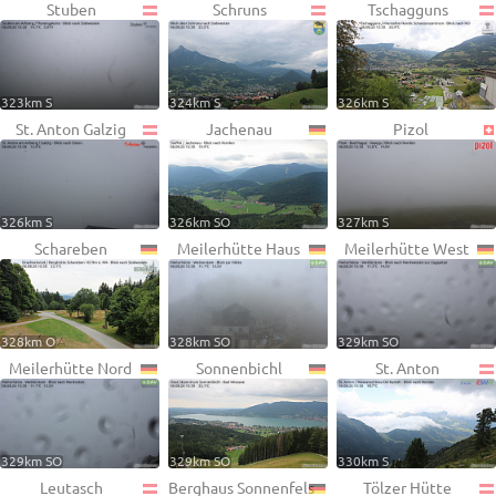
Stuben
Schruns
Tschagguns
323km S
324km S
326km S
St. Anton Galzig
Jachenau
Pizol
326km S
326km SO
327km S
Schareben
Meilerhütte Haus
Meilerhütte West
328km O
328km SO
329km SO
Meilerhütte Nord
Sonnenbichl
St. Anton
329km SO
329km SO
330km S
Leutasch
Berghaus Sonnenfels
Tölzer Hütte