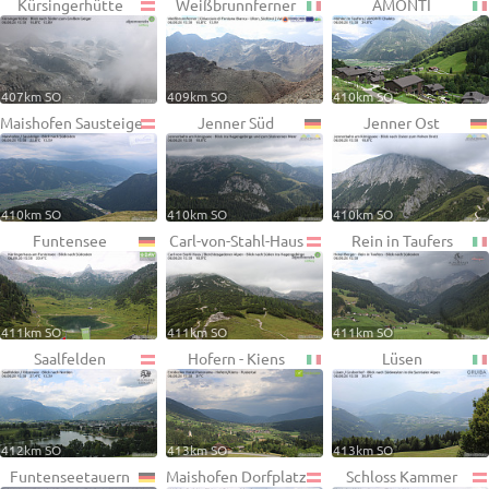
Kürsingerhütte
Weißbrunnferner
AMONTI
407km SO
409km SO
410km SO
Maishofen Sausteige
Jenner Süd
Jenner Ost
410km SO
410km SO
410km SO
Funtensee
Carl-von-Stahl-Haus
Rein in Taufers
411km SO
411km SO
411km SO
Saalfelden
Hofern - Kiens
Lüsen
412km SO
413km SO
413km SO
Funtenseetauern
Maishofen Dorfplatz
Schloss Kammer