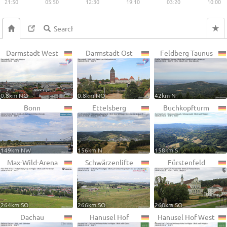
21:50
05:50
12:30
19:10
03:20
10:00
Darmstadt West
Darmstadt Ost
Feldberg Taunus
0.8km NO
0.8km NO
42km N
Bonn
Ettelsberg
Buchkopfturm
149km NW
156km N
158km S
Max-Wild-Arena
Schwärzenlifte
Fürstenfeld
264km SO
266km SO
268km SO
Dachau
Hanusel Hof
Hanusel Hof West