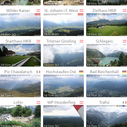
382km SO
383km SO
383km SO
Wilder Kaiser
St. Johann i.T. West
Zielhaus HKR
384km SO
384km SO
385km SO
Starthaus HKR
Tristner Ginzling
Schlegeis
385km SO
386km SO
387km SO
Piz Chavalatsch
Hochstaufen Ost
Bad Reichenhall
387km S
387km SO
387km SO
Lofer
WP Munderfing
Trafoi
390km SO
391km SO
392km S