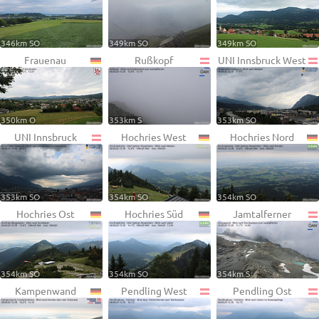
346km SO
349km SO
349km SO
Frauenau
Rußkopf
UNI Innsbruck West
350km O
353km S
353km SO
UNI Innsbruck
Hochries West
Hochries Nord
353km SO
354km SO
354km SO
Hochries Ost
Hochries Süd
Jamtalferner
354km SO
354km SO
354km S
Kampenwand
Pendling West
Pendling Ost