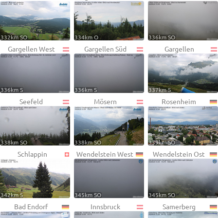
332km SO
334km O
336km SO
Gargellen West
Gargellen Süd
Gargellen
336km S
336km S
337km S
Seefeld
Mösern
Rosenheim
338km SO
338km SO
339km SO
Schlappin
Wendelstein West
Wendelstein Ost
342km S
345km SO
345km SO
Bad Endorf
Innsbruck
Samerberg