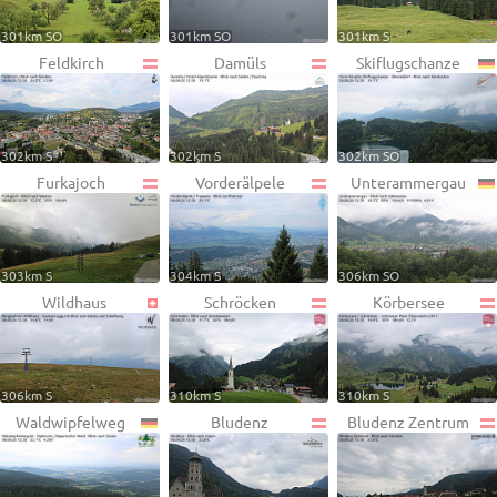
301km SO
301km SO
301km S
Feldkirch
Damüls
Skiflugschanze
302km S
302km S
302km SO
Furkajoch
Vorderälpele
Unterammergau
303km S
304km S
306km SO
Wildhaus
Schröcken
Körbersee
306km S
310km S
310km S
Waldwipfelweg
Bludenz
Bludenz Zentrum