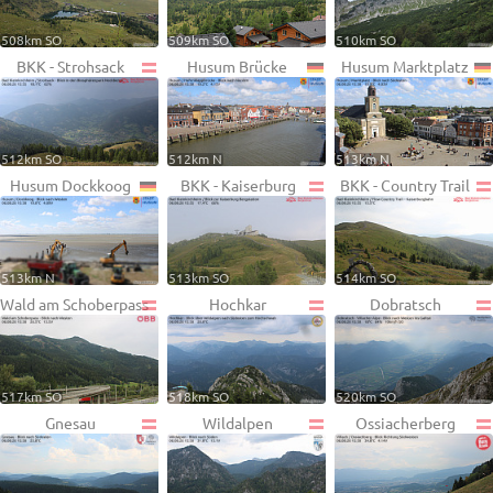
508km SO
509km SO
510km SO
BKK - Strohsack
Husum Brücke
Husum Marktplatz
512km SO
512km N
513km N
Husum Dockkoog
BKK - Kaiserburg
BKK - Country Trail
513km N
513km SO
514km SO
Wald am Schoberpass
Hochkar
Dobratsch
517km SO
518km SO
520km SO
Gnesau
Wildalpen
Ossiacherberg