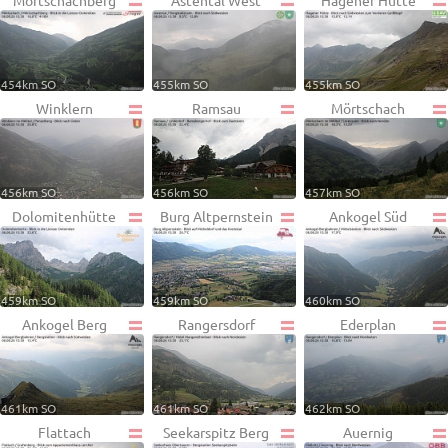
Mörtschachberg
Astental West
Hagener Hütte
454km SO
455km SO
455km SO
Winklern
Ramsau
Mörtschach
456km SO
456km SO
457km SO
Dolomitenhütte
Burg Altpernstein
Ankogel Süd
459km SO
459km SO
460km SO
Ankogel Berg
Rangersdorf
Ederplan
461km SO
461km SO
462km SO
Flattach
Seekarspitz Berg
Auernig