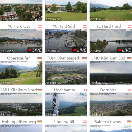
271km SO
271km SO
271km SO
YC Hard Ost
YC Hard Süd
YC Hard Nord
•
•
•
LIVE
LIVE
LIVE
275km S
275km S
275km S
Oberstaufen
TUM Olympiapark
LMU-Klinikum Süd
275km S
284km SO
284km SO
LMU-Klinikum Nord
Hochhamm
Dornbirn
284km SO
288km S
288km S
Hohenpeißenberg
Sibratsgfäll
Balderschwang