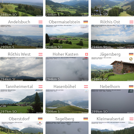
288km SO
288km S
290km SO
Andelsbuch
Obermaiselstein
Röthis Ost
290km S
294km SO
294km S
Röthis West
Hoher Kasten
Jägersberg
294km S
294km S
296km SO
Tannheimertal
Hasenbühel
Nebelhorn
297km SO
299km S
299km SO
Oberstdorf
Tegelberg
Kleinwalsertal