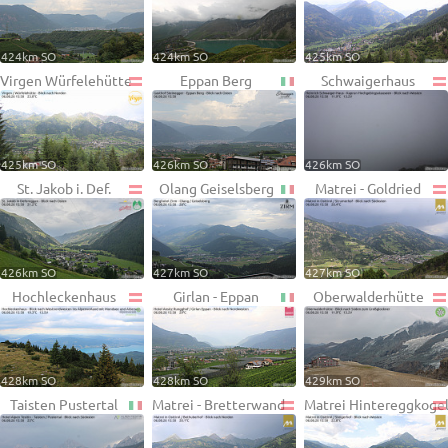
424km SO
424km SO
425km SO
Virgen Würfelehütte
Eppan Berg
Schwaigerhaus
425km SO
426km SO
426km SO
St. Jakob i. Def.
Olang Geiselsberg
Matrei - Goldried
426km SO
427km SO
427km SO
Hochleckenhaus
Girlan - Eppan
Oberwalderhütte
428km SO
428km SO
429km SO
Taisten Pustertal
Matrei - Bretterwand
Matrei Hintereggkoge