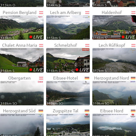
313km O
314km S
314km S
Pension Bergland
Lech am Arlberg
Haldenhof
•
•
LIVE
LIVE
315km S
315km S
316km S
Chalet Anna Maria
Schmelzhof
Lech Rüfikopf
•
•
LIVE
LIVE
316km S
316km S
317km S
Obergarten
Eibsee-Hotel
Herzogstand Nord
318km SO
319km SO
319km SO
Herzogstand Süd
Zugspitze Tal
Eibsee Nord