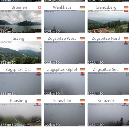
319km SO
319km SO
320km SO
Brunnen
Wankhaus
Grandsberg
320km S
320km SO
321km O
Gsteig
Zugspitze West
Zugspitze Nord
322km SO
322km SO
322km SO
Zugspitze Ost
Zugspitze Gipfel
Zugspitze Süd
322km SO
322km SO
322km SO
Hausberg
Sonnalpin
Kreuzeck
322km SO
322km SO
323km SO