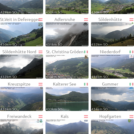
429km SO
430km SO
430km SO
St.Veit in Defereggen
Adlersruhe
Söldenhütte
430km SO
431km SO
432km SO
Söldenhütte Nord
St. Christina Gröden
Niederdorf
432km SO
433km SO
433km SO
Kreuzspitze
Kalterer See
Gummer
433km SO
433km SO
434km SO
Freiwandeck
Kals
Hopfgarten