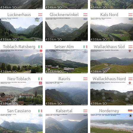
434km SO
434km SO
434km SO
Lucknerhaus
Glocknerwinkel
Kals Nord
435km SO
435km SO
435km SO
Toblach Ratsberg
Seiser Alm
Wallackhaus Süd
436km SO
436km SO
438km SO
Neu-Toblach
Rauris
Wallackhaus Nord
438km SO
438km SO
439km SO
San Cassiano
Kalsertal
Norderney