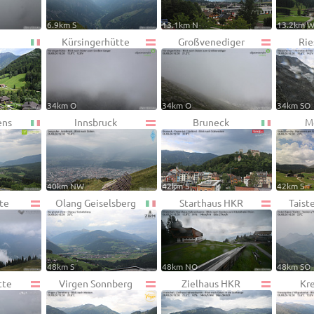
6.9km S
13.1km N
13.2km 
Kürsingerhütte
Großvenediger
Rie
34km O
34km O
34km SO
ens
Innsbruck
Bruneck
M
40km NW
42km S
42km S
te
Olang Geiselsberg
Starthaus HKR
Taist
48km S
48km NO
48km SO
tte
Virgen Sonnberg
Zielhaus HKR
Kr