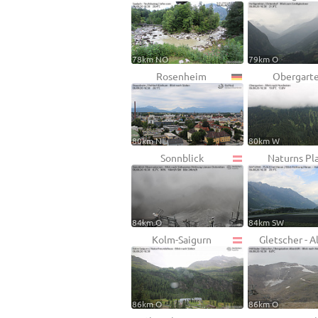
78km NO
79km O
Rosenheim
Obergart
80km N
80km W
Sonnblick
Naturns Pl
84km O
84km SW
Kolm-Saigurn
Gletscher - A
86km O
86km O