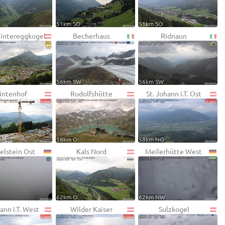
51km SO
51km SO
Hintereggkogel
Becherhaus
Ridnaun
56km SW
56km SW
intenhof
Rudolfshütte
St. Johann i.T. Ost
58km O
58km NO
lstein Ost
Kals Nord
Meilerhütte West
62km O
62km NW
ann i.T. West
Wilder Kaiser
Sulzkogel