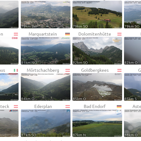
79km SW
79km SO
79km SO
en
Marquartstein
Dolomitenhütte
81km NO
82km SO
82km O
aus
Mörtschachberg
Goldbergkees
G
84km O
85km O
85km S
lteck
Ederplan
Bad Endorf
Ast
87km SO
87km N
88km O