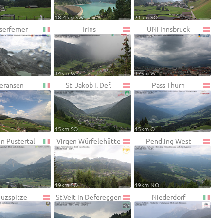
W
18.4km SW
21km SO
serferner
Trins
UNI Innsbruck
34km W
37km W
eransen
St. Jakob i. Def.
Pass Thurn
45km SO
45km O
en Pustertal
Virgen Würfelehütte
Pendling West
49km SO
49km NO
euzspitze
St.Veit in Defereggen
Niederdorf