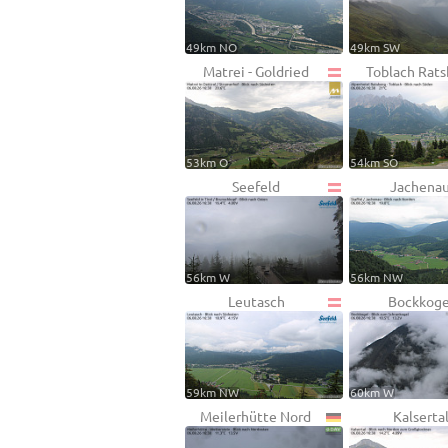
49km NO
49km SW
Matrei - Goldried
Toblach Rats
53km O
54km SO
Seefeld
Jachena
56km W
56km NW
Leutasch
Bockkoge
59km NW
60km W
Meilerhütte Nord
Kalserta