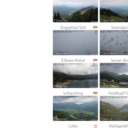
71km NO
71km NO
Zugspitze Süd
Sonnalpi
72km NW
72km NW
Eibsee-Hotel
Seiser Al
73km NW
74km S
Schleching
Feldkopf O
75km NO
75km O
Lofer
Heiligenbl