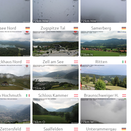
W
72km NW
72km NW
see Nord
Zugspitze Tal
Samerberg
W
73km NW
73km N
ckhaus Nord
Zell am See
Ritten
75km O
75km SW
n Hochmuth
Schloss Kammer
Braunschweiger H.
76km O
77km W
 Zettersfeld
Saalfelden
Unterammergau