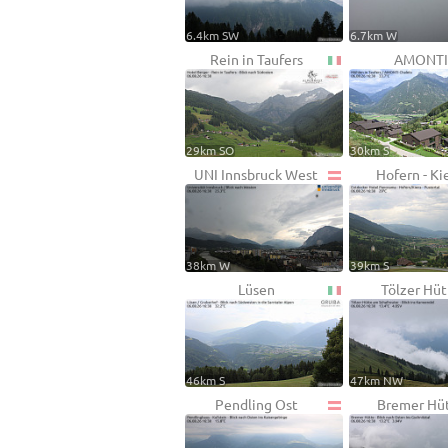
6.4km SW
6.7km W
Rein in Taufers
AMONTI
29km SO
30km S
UNI Innsbruck West
Hofern - Ki
38km W
39km S
Lüsen
Tölzer Hüt
46km S
47km NW
Pendling Ost
Bremer Hü