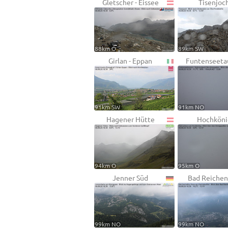
Gletscher - Eissee
Tisenjoc
88km O
89km SW
Girlan - Eppan
Funtenseeta
91km SW
91km NO
Hagener Hütte
Hochköni
94km O
95km O
Jenner Süd
Bad Reichen
99km NO
99km NO