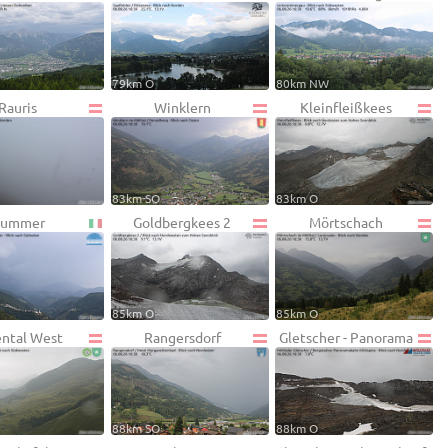
79km O
80km NW
Rauris
Winklern
Kleinfleißkees
83km SO
83km O
ummer
Goldbergkees 2
Mörtschach
85km O
85km O
ental West
Rangersdorf
Gletscher - Panorama
88km SO
88km O