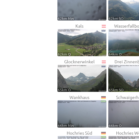
62km NW
62km SO
Kals
Wasserfallb
62km O
64km O
Glocknerwinkel
Drei Zinnenb
65km O
65km SO
Wankhaus
Schwaigerh
66km NW
66km O
Hochries Süd
Hochries W