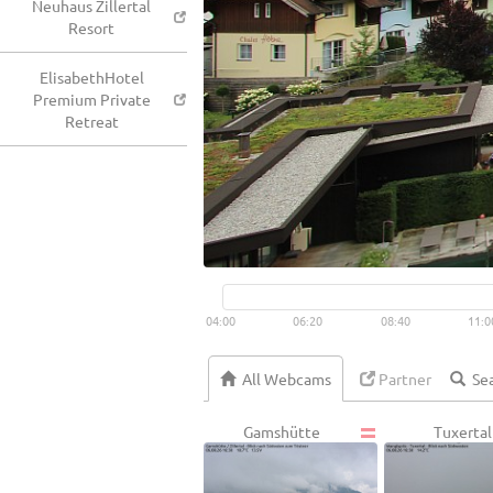
Neuhaus Zillertal
Resort
ElisabethHotel
Premium Private
Retreat
04:00
06:20
08:40
11:0
All Webcams
Partner
Gamshütte
Tuxertal