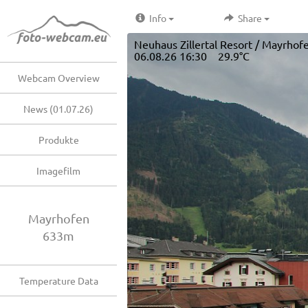
Info
Share
Neuhaus Zillertal Resort / Mayrhof
06.08.26 16:30 29.9°C
Webcam Overview
News (01.07.26)
Produkte
Imagefilm
Mayrhofen
633m
Temperature Data