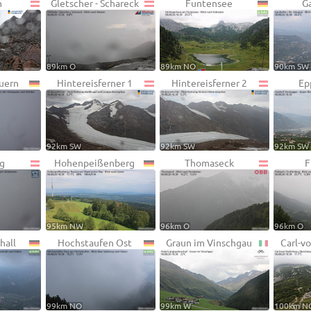
h
Gletscher - Schareck
Funtensee
G
89km O
89km NO
90km SW
uern
Hintereisferner 1
Hintereisferner 2
Ep
92km SW
92km SW
92km SW
g
Hohenpeißenberg
Thomaseck
F
95km NW
96km O
96km O
hall
Hochstaufen Ost
Graun im Vinschgau
Carl-v
99km NO
99km W
100km N