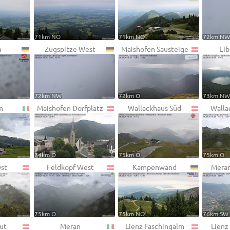
71km NO
71km NO
72km N
n
Zugspitze West
Maishofen Sausteige
Eib
72km NW
72km O
73km N
m
Maishofen Dorfplatz
Wallackhaus Süd
Walla
74km O
75km O
75km O
st
Feldkopf West
Kampenwand
Mera
75km O
75km NO
76km SW
ut
Meran
Lienz Faschingalm
Lienz