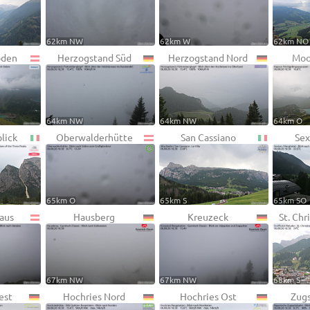
62km NW
62km W
62km NO
oden
Herzogstand Süd
Herzogstand Nord
Moo
64km NW
64km NW
64km O
lick
Oberwalderhütte
San Cassiano
Sex
65km O
65km S
65km SO
aus
Hausberg
Kreuzeck
St. Chr
67km NW
67km NW
68km S
est
Hochries Nord
Hochries Ost
Zugs