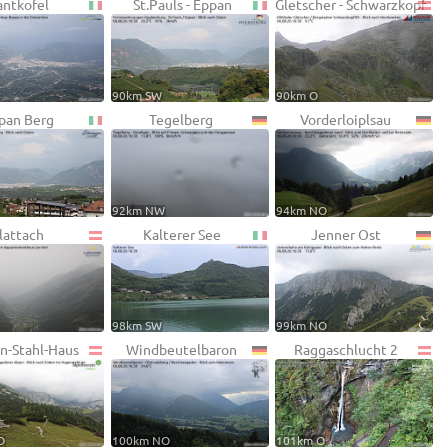
antkofel
St.Pauls - Eppan
Gletscher - Schwarzkopf
90km SW
90km O
pan Berg
Tegelberg
Vorderloiplsau
92km NW
94km NO
lattach
Kalterer See
Jenner Ost
98km SW
99km NO
on-Stahl-Haus
Windbeutelbaron
Raggaschlucht 2
O
100km NO
101km O