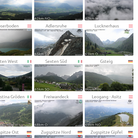
62km NO
62km W
serboden
Adlersruhe
Lucknerhaus
65km O
65km O
ten West
Sexten Süd
Gsteig
65km SO
66km NW
istina Gröden
Freiwandeck
Leogang - Asitz
68km O
69km NO
pitze Ost
Zugspitze Nord
Zugspitze Gipfel