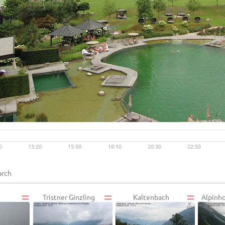
Live video available →
View
0
13:20
15:50
18:10
20:30
22:50
Tristner Ginzling
Kaltenbach
Alpinh