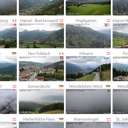
49km O
50km NO
51km SO
berg
Matrei - Bretterwand
Hopfgarten
Matrei 
55km O
55km SO
55km O
u
Neu-Toblach
Mösern
Po
56km SO
57km W
57km NO
l
Sonnenbichl
Wendelstein West
Wende
60km N
61km N
61km N
l
Meilerhütte Haus
Wannenkogel
St. Joh