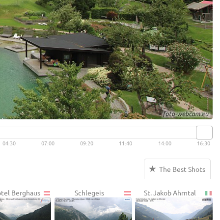
04:30
07:00
09:20
11:40
14:00
16:30
The Best Shots
otel Berghaus
Schlegeis
St. Jakob Ahrntal