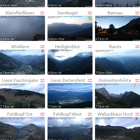
64km NW
64km W
65km NW
Kleinfleißkees
Gernkogel
Ramsau
65km W
66km NW
67km N
Winklern
Heiligenblut
Rauris
67km W
69km W
70km NW
Lienz Faschingalm
Lienz Zettersfeld
Dolomitenhütte
71km W
71km W
73km W
Feldkopf Ost
Feldkopf West
Wallackhaus Nord