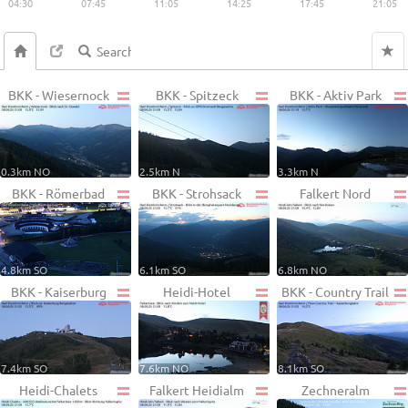
04:30
07:45
11:05
14:25
17:45
21:05
BKK - Wiesernock
BKK - Spitzeck
BKK - Aktiv Park
0.3km NO
2.5km N
3.3km N
BKK - Römerbad
BKK - Strohsack
Falkert Nord
4.8km SO
6.1km SO
6.8km NO
BKK - Kaiserburg
Heidi-Hotel
BKK - Country Trail
7.4km SO
7.6km NO
8.1km SO
Heidi-Chalets
Falkert Heidialm
Zechneralm