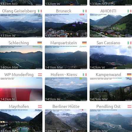
132km NO
132km W
133km NO
Olang Geiselsberg
Bruneck
AMONTI
133km W
137km W
138km W
Schleching
Marquartstein
San Cassiano
140km NW
141km NW
142km W
WP Munderfing
Hofern - Kiens
Kampenwand
142km N
145km W
147km NW
Mayrhofen
Berliner Hütte
Pendling Ost
148km W
148km W
148km NW