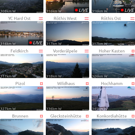
•
•
LIVE
LIVE
308km W
316km W
316km W
YC Hard Ost
Röthis West
Röthis Ost
•
LIVE
316km W
317km W
317km W
Feldkirch
Vorderälpele
Hoher Kasten
317km W
318km W
326km W
Pizol
Wildhaus
Hochhamm
327km W
336km W
345km W
Brunnen
Glecksteinhütte
Konkordiahütte