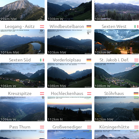
99km NW
100km W
100km W
Leogang - Asitz
Windbeutelbaron
Sexten West
101km NW
103km NW
106km W
Sexten Süd
Vorderloiplsau
St. Jakob i. Def.
106km W
108km NW
108km W
Kreuzspitze
Hochleckenhaus
Stöhrhaus
109km W
112km N
112km NW
Pass Thurn
Großvenediger
Kürsingerhütte