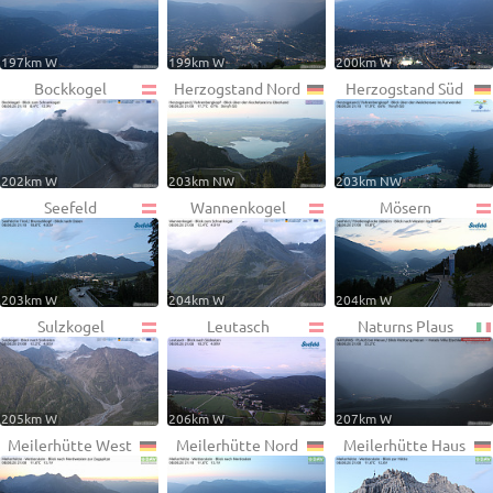
197km W
199km W
200km W
Bockkogel
Herzogstand Nord
Herzogstand Süd
202km W
203km NW
203km NW
Seefeld
Wannenkogel
Mösern
203km W
204km W
204km W
Sulzkogel
Leutasch
Naturns Plaus
205km W
206km W
207km W
Meilerhütte West
Meilerhütte Nord
Meilerhütte Haus