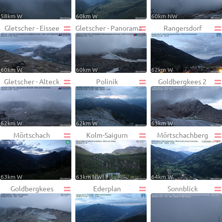
58km W
60km W
60km NW
Gletscher - Eissee
Gletscher - Panorama
Rangersdorf
60km W
60km W
62km W
Gletscher - Alteck
Polinik
Goldbergkees 2
62km W
62km W
63km W
Mörtschach
Kolm-Saigurn
Mörtschachberg
63km W
63km NW
64km W
Goldbergkees
Ederplan
Sonnblick