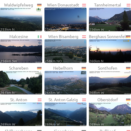
Waldwipfelweg
Wien Donaustadt
Tannheimertal
253km N
254km NO
256km W
Malcesine
Wien Bisamberg
Berghaus Sonnenfels
256km SW
258km NO
260km N
Schareben
Nebelhorn
Sonthofen
261km N
266km W
268km W
St. Anton
St. Anton Galzig
Oberstdorf
269km W
269km W
269km W