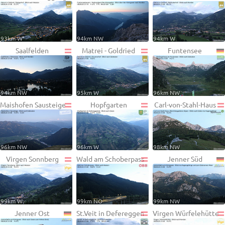
93km W
94km NW
94km W
Saalfelden
Matrei - Goldried
Funtensee
94km NW
95km W
96km NW
Maishofen Sausteige
Hopfgarten
Carl-von-Stahl-Haus
96km NW
96km W
98km NW
Virgen Sonnberg
Wald am Schoberpass
Jenner Süd
99km W
99km NO
99km NW
Jenner Ost
St.Veit in Defereggen
Virgen Würfelehütte