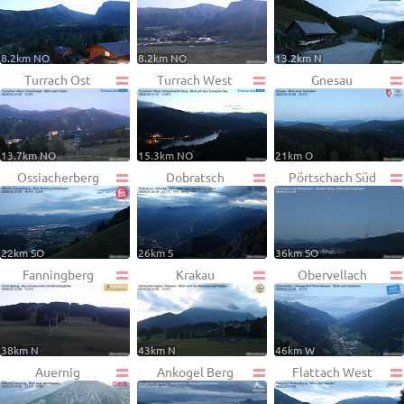
8.2km NO
8.2km NO
13.2km N
Turrach Ost
Turrach West
Gnesau
13.7km NO
15.3km NO
21km O
Ossiacherberg
Dobratsch
Pörtschach Süd
22km SO
26km S
36km SO
Fanningberg
Krakau
Obervellach
38km N
43km N
46km W
Auernig
Ankogel Berg
Flattach West