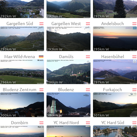
292km W
292km W
292km W
Gargellen Süd
Gargellen West
Andelsbuch
293km W
293km W
295km W
Max-Wild-Arena
Damüls
Hasenbühel
296km W
296km W
297km W
Bludenz Zentrum
Bludenz
Furkajoch
300km W
300km W
301km W
Dornbirn
YC Hard Nord
YC Hard Süd