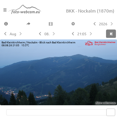
BKK - Nockalm
(1870m)
2026
Aug
08.
21:05
Bad Kleinkirchheim / Nockalm - Blick nach Bad Kleinkirchheim
08.08.26 21:05 15.5°C
Live video available →
View