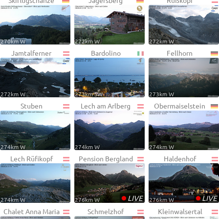
Skiflugschanze
Jägersberg
Rußkopf
270km W
272km W
272km W
Jamtalferner
Bardolino
Fellhorn
272km W
273km SW
273km W
Stuben
Lech am Arlberg
Obermaiselstein
274km W
274km W
274km W
Lech Rüfikopf
Pension Bergland
Haldenhof
•
•
LIVE
LIVE
274km W
276km W
276km W
Chalet Anna Maria
Schmelzhof
Kleinwalsertal