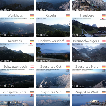
208km W
208km W
208km W
Wankhaus
Gsteig
Hausberg
211km W
211km W
212km W
Kreuzeck
Hochwolkersdorf
Braunschweiger H.
213km W
214km NO
216km W
Schwarzenbach
Zugspitze Ost
Zugspitze Nord
217km NO
219km W
219km W
Zugspitze Gipfel
Zugspitze Süd
Zugspitze West