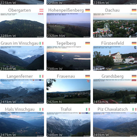
225km W
225km W
228km W
Obergarten
Hohenpeißenberg
Dachau
228km W
232km NW
235km NW
Graun im Vinschgau
Tegelberg
Fürstenfeld
236km W
238km W
240km NW
Langenferner
Frauenau
Grandsberg
241km W
242km N
245km N
Mals Vinschgau
Trafoi
Piz Chavalatsch
247km W
248km W
249km W