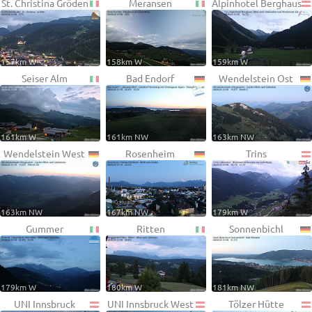
St. Christina Gröden
Meransen
Alpinhotel Berghaus
157km W
158km W
159km W
Seiser Alm
Bad Endorf
Wendelstein Ost
161km W
161km NW
163km NW
Wendelstein West
Rosenheim
Trins
163km NW
167km NW
179km W
Gummer
Ritten
Sonnenbichl
179km W
180km W
181km NW
UNI Innsbruck
UNI Innsbruck West
Tölzer Hütte