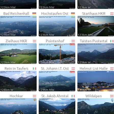
123km NW
123km NW
123km W
Bad Reichenhall
Hochstaufen Ost
Starthaus HKR
123km NW
123km NW
123km NW
Zielhaus HKR
Pointenhof
Taisten Pustertal
123km NW
124km NW
125km W
Rein in Taufers
St. Johann i.T. Ost
Helmut List Halle
128km W
129km NW
130km O
Hochkar
St. Jakob Ahrntal
Wildalpen