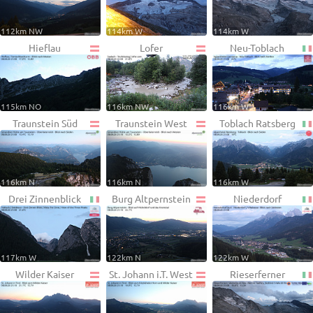
112km NW
114km W
114km W
Hieflau
Lofer
Neu-Toblach
115km NO
116km NW
116km W
Traunstein Süd
Traunstein West
Toblach Ratsberg
116km N
116km N
116km W
Drei Zinnenblick
Burg Altpernstein
Niederdorf
117km W
122km N
122km W
Wilder Kaiser
St. Johann i.T. West
Rieserferner