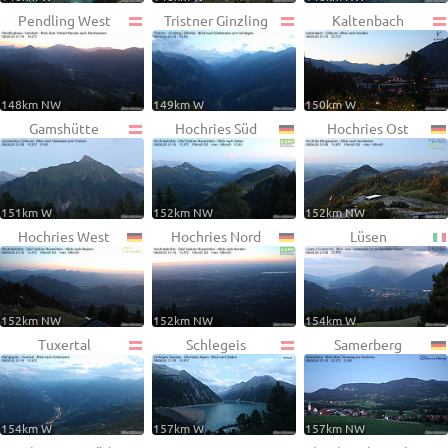
Pendling West
Tristner Ginzling
Kaltenbach
148km NW
149km W
150km W
Gamshütte
Hochries Süd
Hochries Ost
151km W
152km NW
152km NW
Hochries West
Hochries Nord
Lüsen
152km NW
152km NW
154km W
Tuxertal
Schlegeis
Samerberg
154km W
157km W
157km NW