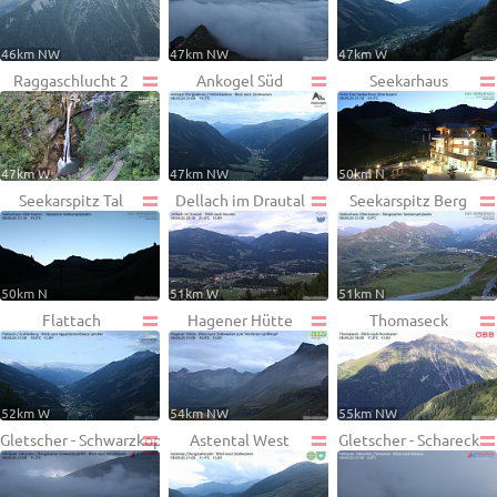
46km NW
47km NW
47km W
Raggaschlucht 2
Ankogel Süd
Seekarhaus
47km W
47km NW
50km N
Seekarspitz Tal
Dellach im Drautal
Seekarspitz Berg
50km N
51km W
51km N
Flattach
Hagener Hütte
Thomaseck
52km W
54km NW
55km NW
Gletscher - Schwarzkopf
Astental West
Gletscher - Schareck