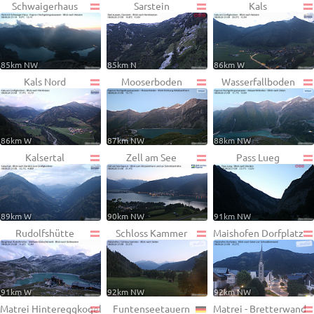
Schwaigerhaus
Sarstein
Kals
85km NW
85km N
86km W
Kals Nord
Mooserboden
Wasserfallboden
86km W
87km NW
88km NW
Kalsertal
Zell am See
Pass Lueg
89km W
90km NW
91km NW
Rudolfshütte
Schloss Kammer
Maishofen Dorfplatz
91km W
92km NW
92km NW
Matrei Hintereggkogel
Funtenseetauern
Matrei - Bretterwand