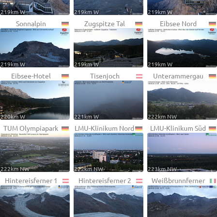
219km W
219km W
219km W
Sonnalpin
Zugspitze Tal
Eibsee Nord
219km W
219km W
219km W
Eibsee-Hotel
Tisenjoch
Unterammergau
220km W
221km W
222km NW
TUM Olympiapark
LMU-Klinikum Nord
LMU-Klinikum Süd
222km NW
222km NW
223km NW
Hintereisferner 1
Hintereisferner 2
Weißbrunnferner