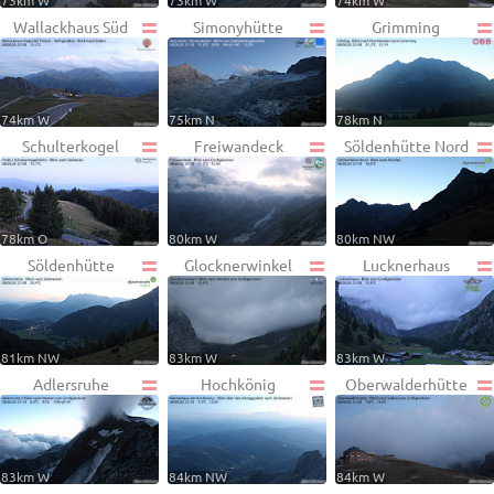
73km W
73km W
74km W
Wallackhaus Süd
Simonyhütte
Grimming
74km W
75km N
78km N
Schulterkogel
Freiwandeck
Söldenhütte Nord
78km O
80km W
80km NW
Söldenhütte
Glocknerwinkel
Lucknerhaus
81km NW
83km W
83km W
Adlersruhe
Hochkönig
Oberwalderhütte
83km W
84km NW
84km W