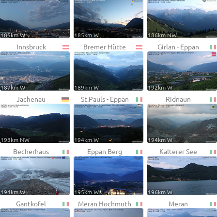
185km W
185km W
186km NW
Innsbruck
Bremer Hütte
Girlan - Eppan
187km W
189km W
192km W
Jachenau
St.Pauls - Eppan
Ridnaun
193km NW
194km W
194km W
Becherhaus
Eppan Berg
Kalterer See
194km W
195km W
196km W
Gantkofel
Meran Hochmuth
Meran