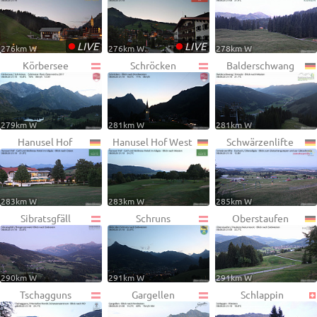
•
•
LIVE
LIVE
276km W
276km W
278km W
Körbersee
Schröcken
Balderschwang
279km W
281km W
281km W
Hanusel Hof
Hanusel Hof West
Schwärzenlifte
283km W
283km W
285km W
Sibratsgfäll
Schruns
Oberstaufen
290km W
291km W
291km W
Tschagguns
Gargellen
Schlappin