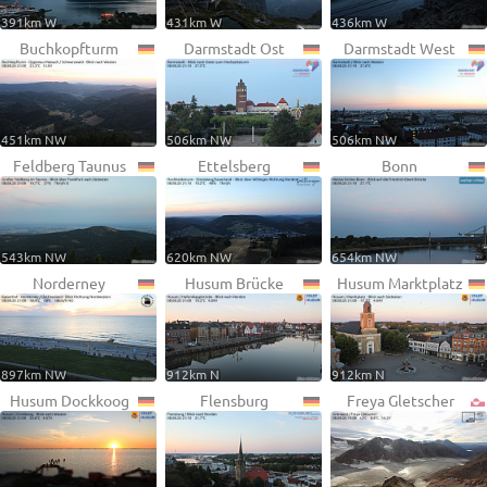
391km W
431km W
436km W
Buchkopfturm
Darmstadt Ost
Darmstadt West
451km NW
506km NW
506km NW
Feldberg Taunus
Ettelsberg
Bonn
543km NW
620km NW
654km NW
Norderney
Husum Brücke
Husum Marktplatz
897km NW
912km N
912km N
Husum Dockkoog
Flensburg
Freya Gletscher