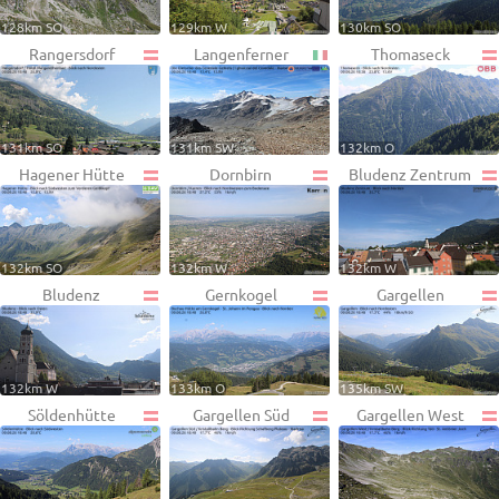
128km SO
129km W
130km SO
Rangersdorf
Langenferner
Thomaseck
131km SO
131km SW
132km O
Hagener Hütte
Dornbirn
Bludenz Zentrum
132km SO
132km W
132km W
Bludenz
Gernkogel
Gargellen
132km W
133km O
135km SW
Söldenhütte
Gargellen Süd
Gargellen West