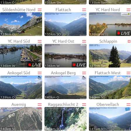
135km O
135km SW
135km SW
Söldenhütte Nord
Flattach
YC Hard Nord
•
LIVE
135km O
135km SO
136km W
YC Hard Süd
YC Hard Ost
Schlappin
•
•
LIVE
LIVE
136km W
136km W
137km SW
Ankogel Süd
Ankogel Berg
Flattach West
139km O
140km O
140km SO
Auernig
Raggaschlucht 2
Obervellach
140km SO
140km SO
141km SO