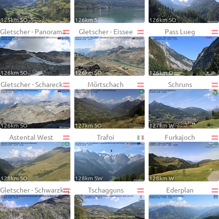
125km SO
126km S
126km SO
Gletscher - Panorama
Gletscher - Eissee
Pass Lueg
126km SO
126km SO
126km O
Gletscher - Schareck
Mörtschach
Schruns
126km SO
127km SO
127km W
Astental West
Trafoi
Furkajoch
128km SO
128km SW
128km W
Gletscher - Schwarzkopf
Tschagguns
Ederplan