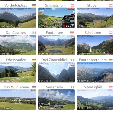
Vorderloiplsau
Schmelzhof
Stuben
•
LIVE
107km O
107km W
107km W
San Cassiano
Funtensee
Schröcken
108km S
109km O
109km W
Oberstaufen
Drei Zinnenblick
Funtenseetauern
109km W
111km SO
111km O
Max-Wild-Arena
Seiser Alm
Sibratsgfäll
111km W
111km S
112km W