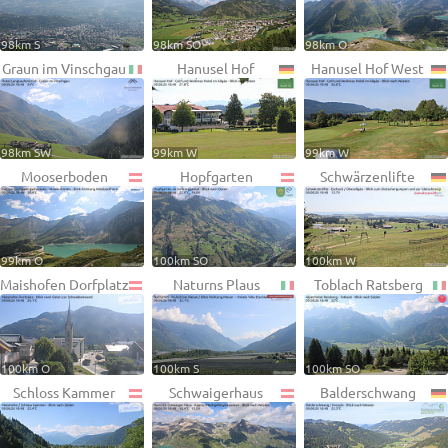
98km S
98km SO
98km O
Graun im Vinschgau
Hanusel Hof
Hanusel Hof West
98km SW
99km W
99km W
Mooserboden
Hopfgarten
Schwärzenlifte
99km O
100km SO
100km W
Maishofen Dorfplatz
Naturns Plaus
Toblach Ratsberg
100km O
100km S
100km SO
Schloss Kammer
Schwaigerhaus
Balderschwang