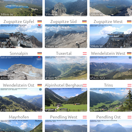
38km W
39km W
39km W
Zugspitze Gipfel
Zugspitze Süd
Zugspitze West
39km W
39km W
39km W
Sonnalpin
Tuxertal
Wendelstein West
40km W
41km SO
45km NO
Wendelstein Ost
Alpinhotel Berghaus
Trins
45km NO
45km S
47km S
Mayrhofen
Pendling West
Pendling Ost