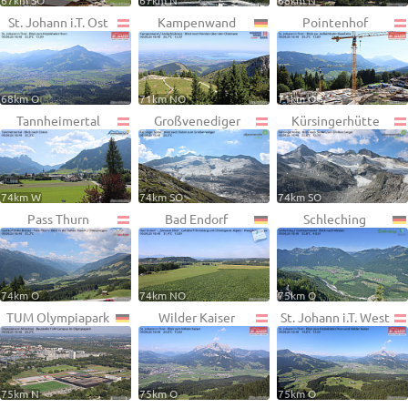
67km SO
67km N
68km N
St. Johann i.T. Ost
Kampenwand
Pointenhof
68km O
71km NO
71km O
Tannheimertal
Großvenediger
Kürsingerhütte
74km W
74km SO
74km SO
Pass Thurn
Bad Endorf
Schleching
74km O
74km NO
75km O
TUM Olympiapark
Wilder Kaiser
St. Johann i.T. West
75km N
75km O
75km O