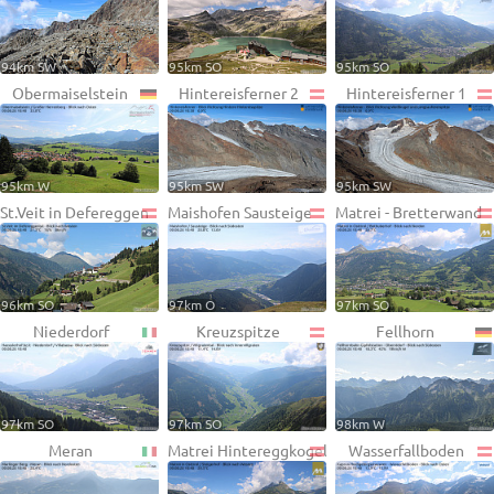
94km SW
95km SO
95km SO
Obermaiselstein
Hintereisferner 2
Hintereisferner 1
95km W
95km SW
95km SW
St.Veit in Defereggen
Maishofen Sausteige
Matrei - Bretterwand
96km SO
97km O
97km SO
Niederdorf
Kreuzspitze
Fellhorn
97km SO
97km SO
98km W
Meran
Matrei Hintereggkogel
Wasserfallboden