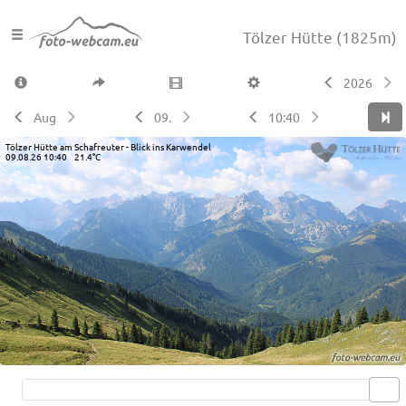
Tölzer Hütte
(1825m)
2026
Aug
09.
10:40
Tölzer Hütte am Schafreuter - Blick ins Karwendel
09.08.26 10:40 21.4°C
Live video available →
View