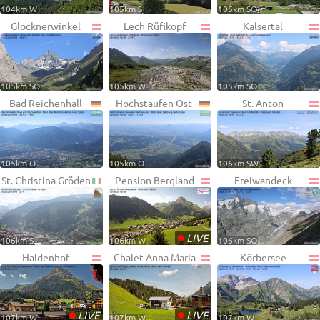
104km W
105km S
105km SO
Glocknerwinkel
Lech Rüfikopf
Kalsertal
105km SO
105km W
105km SO
Bad Reichenhall
Hochstaufen Ost
St. Anton
105km O
105km O
106km SW
St. Christina Gröden
Pension Bergland
Freiwandeck
•
LIVE
106km S
106km W
106km SO
Haldenhof
Chalet Anna Maria
Körbersee
•
•
LIVE
LIVE
107km W
107km W
107km W