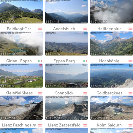
117km O
117km S
117km SO
Feldkopf Ost
Andelsbuch
Heiligenblut
117km SO
117km W
117km SO
Girlan - Eppan
Eppan Berg
Hochkönig
118km S
118km S
118km O
Kleinfleißkees
Sonnblick
Goldbergkees
121km SO
121km SO
122km SO
Lienz Faschingalm
Lienz Zettersfeld
Kolm-Saigurn