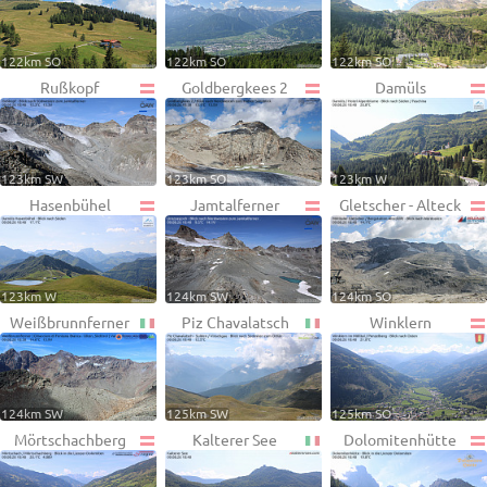
122km SO
122km SO
122km SO
Rußkopf
Goldbergkees 2
Damüls
123km SW
123km SO
123km W
Hasenbühel
Jamtalferner
Gletscher - Alteck
123km W
124km SW
124km SO
Weißbrunnferner
Piz Chavalatsch
Winklern
124km SW
125km SW
125km SO
Mörtschachberg
Kalterer See
Dolomitenhütte