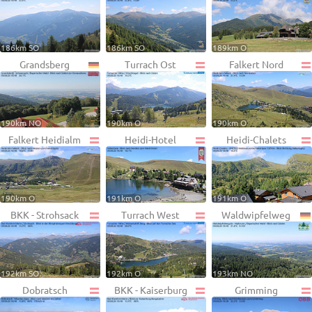
186km SO
186km SO
189km O
Grandsberg
Turrach Ost
Falkert Nord
190km NO
190km O
190km O
Falkert Heidialm
Heidi-Hotel
Heidi-Chalets
190km O
191km O
191km O
BKK - Strohsack
Turrach West
Waldwipfelweg
192km SO
192km O
193km NO
Dobratsch
BKK - Kaiserburg
Grimming