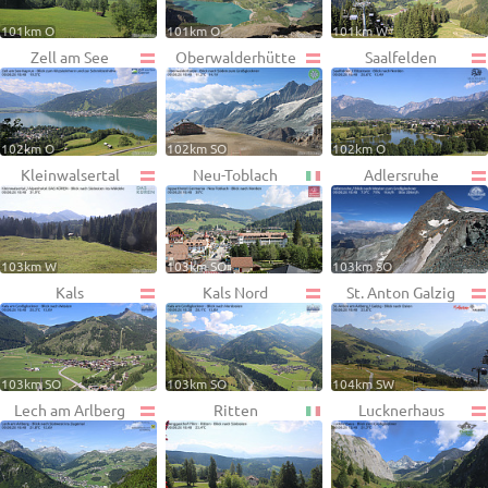
101km O
101km O
101km W
Zell am See
Oberwalderhütte
Saalfelden
102km O
102km SO
102km O
Kleinwalsertal
Neu-Toblach
Adlersruhe
103km W
103km SO
103km SO
Kals
Kals Nord
St. Anton Galzig
103km SO
103km SO
104km SW
Lech am Arlberg
Ritten
Lucknerhaus