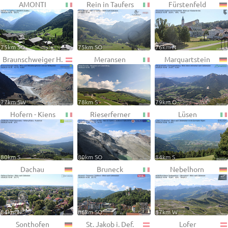
AMONTI
Rein in Taufers
Fürstenfeld
75km SO
75km SO
76km N
Braunschweiger H.
Meransen
Marquartstein
77km SW
78km S
79km O
Hofern - Kiens
Rieserferner
Lüsen
80km S
80km SO
84km S
Dachau
Bruneck
Nebelhorn
84km N
86km SO
87km W
Sonthofen
St. Jakob i. Def.
Lofer