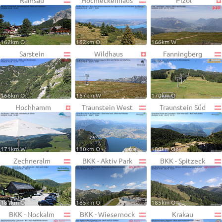
Ramsau
Hochleckenhaus
Pizol
162km O
162km O
166km W
Sarstein
Wildhaus
Fanningberg
166km O
167km W
170km O
Hochhamm
Traunstein West
Traunstein Süd
171km W
180km O
180km O
Zechneralm
BKK - Aktiv Park
BKK - Spitzeck
181km O
185km O
185km O
BKK - Nockalm
BKK - Wiesernock
Krakau