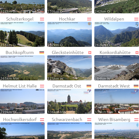
226km S
239km O
242km O
Schulterkogel
Hochkar
Wildalpen
255km O
257km O
262km O
Buchkopfturm
Glecksteinhütte
Konkordiahütte
265km NW
275km W
284km W
Helmut List Halle
Darmstadt Ost
Darmstadt West
299km O
336km NW
336km NW
Hochwolkersdorf
Schwarzenbach
Wien Bisamberg