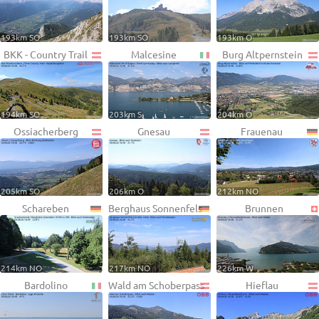
193km SO
193km SO
193km O
BKK - Country Trail
Malcesine
Burg Altpernstein
194km SO
203km S
204km O
Ossiacherberg
Gnesau
Frauenau
205km SO
206km O
212km NO
Schareben
Berghaus Sonnenfels
Brunnen
214km NO
217km NO
226km W
Bardolino
Wald am Schoberpass
Hieflau