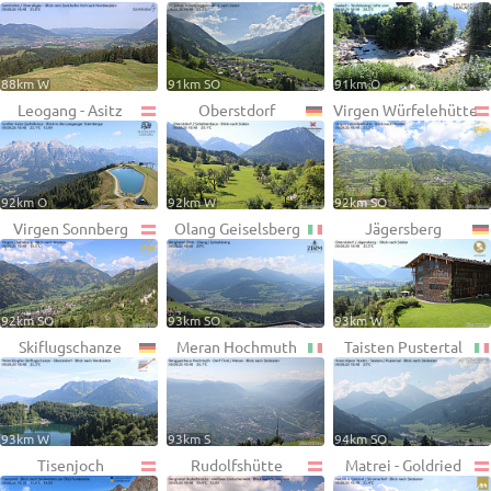
88km W
91km SO
91km O
Leogang - Asitz
Oberstdorf
Virgen Würfelehütte
92km O
92km W
92km SO
Virgen Sonnberg
Olang Geiselsberg
Jägersberg
92km SO
93km SO
93km W
Skiflugschanze
Meran Hochmuth
Taisten Pustertal
93km W
93km S
94km SO
Tisenjoch
Rudolfshütte
Matrei - Goldried