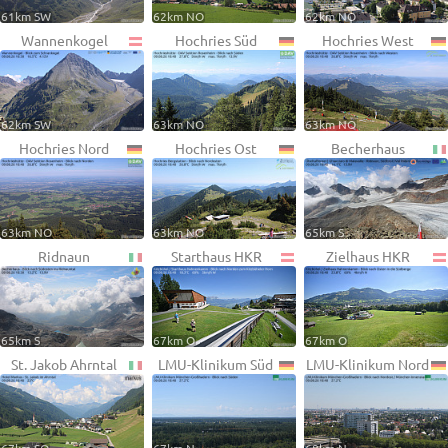
61km SW
62km NO
62km NO
Wannenkogel
Hochries Süd
Hochries West
62km SW
63km NO
63km NO
Hochries Nord
Hochries Ost
Becherhaus
63km NO
63km NO
65km S
Ridnaun
Starthaus HKR
Zielhaus HKR
65km S
67km O
67km O
St. Jakob Ahrntal
LMU-Klinikum Süd
LMU-Klinikum Nord