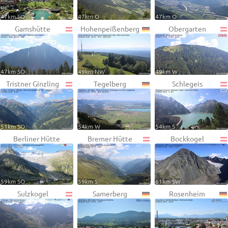
47km SO
47km O
47km O
Gamshütte
Hohenpeißenberg
Obergarten
47km SO
49km NW
49km W
Tristner Ginzling
Tegelberg
Schlegeis
51km SO
54km W
54km S
Berliner Hütte
Bremer Hütte
Bockkogel
59km SO
59km S
61km SW
Sulzkogel
Samerberg
Rosenheim