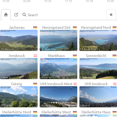
14:30
02:00
10:20
17:10
01:30
10:40
Jachenau
Herzogstand Süd
Herzogstand Nord
10.0km N
17.5km NW
17.5km NW
Innsbruck
Wankhaus
Sonnenbichl
24km S
26km W
27km NO
Gsteig
UNI Innsbruck West
UNI Innsbruck
27km W
28km S
28km S
Meilerhütte Nord
Meilerhütte West
Meilerhütte Haus