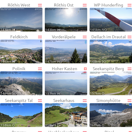
Röthis West
Röthis Ost
WP Munderfing
143km W
143km W
145km NO
Feldkirch
Vorderälpele
Dellach im Drautal
146km W
147km W
148km SO
Polinik
Hoher Kasten
Seekarspitz Berg
149km SO
153km W
157km O
Seekarspitz Tal
Seekarhaus
Simonyhütte
158km O
158km O
160km O