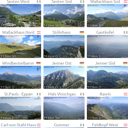
Sexten West
Sexten Süd
Wallackhaus Süd
112km SO
112km SO
112km SO
Wallackhaus Nord
Stöhrhaus
Gantkofel
112km SO
114km O
114km S
Windbeutelbaron
Jenner Ost
Jenner Süd
115km O
115km O
115km O
St.Pauls - Eppan
Mals Vinschgau
Rauris
116km S
116km SW
117km O
Carl-von-Stahl-Haus
Gummer
Feldkopf West