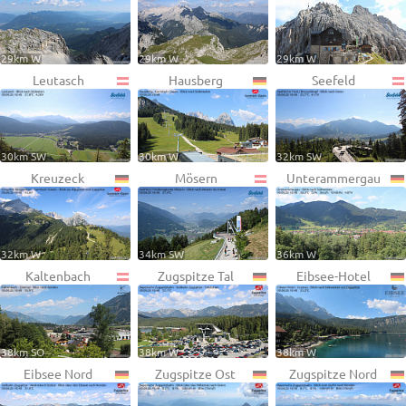
29km W
29km W
29km W
Leutasch
Hausberg
Seefeld
30km SW
30km W
32km SW
Kreuzeck
Mösern
Unterammergau
32km W
34km SW
36km W
Kaltenbach
Zugspitze Tal
Eibsee-Hotel
38km SO
38km W
38km W
Eibsee Nord
Zugspitze Ost
Zugspitze Nord