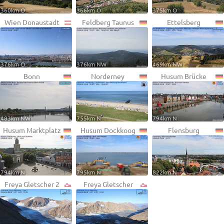
360km O
366km O
375km O
Wien Donaustadt
Feldberg Taunus
Ettelsberg
376km O
376km NW
469km NW
Bonn
Norderney
Husum Brücke
483km NW
755km N
794km N
Husum Marktplatz
Husum Dockkoog
Flensburg
794km N
795km N
822km N
Freya Gletscher 2
Freya Gletscher