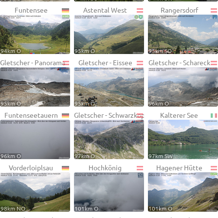
Funtensee
Astental West
Rangersdorf
94km O
95km O
95km SO
Gletscher - Panorama
Gletscher - Eissee
Gletscher - Schareck
95km O
95km O
96km O
Funtenseetauern
Gletscher - Schwarzkopf
Kalterer See
96km O
97km O
97km SW
Vorderloiplsau
Hochkönig
Hagener Hütte
98km NO
101km O
101km O