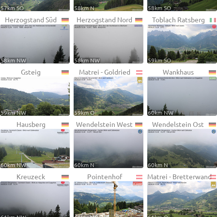
57km SO
58km N
58km SO
Herzogstand Süd
Herzogstand Nord
Toblach Ratsberg
58km NW
58km NW
59km SO
Gsteig
Matrei - Goldried
Wankhaus
59km NW
59km O
60km NW
Hausberg
Wendelstein West
Wendelstein Ost
60km NW
60km N
60km N
Kreuzeck
Pointenhof
Matrei - Bretterwand