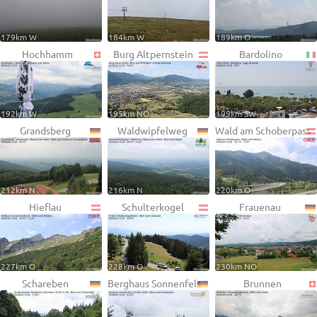
179km W
184km W
189km O
Hochhamm
Burg Altpernstein
Bardolino
192km W
195km NO
199km SW
Grandsberg
Waldwipfelweg
Wald am Schoberpass
212km N
216km N
220km O
Hieflau
Schulterkogel
Frauenau
227km O
228km O
230km NO
Schareben
Berghaus Sonnenfels
Brunnen