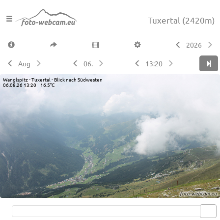
Tuxertal
(2420m)
2026
Aug
06.
13:20
Wanglspitz - Tuxertal - Blick nach Südwesten
06.08.26 13:20 16.5°C
Live video available →
View