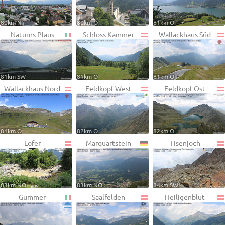
80km N
80km O
81km O
Naturns Plaus
Schloss Kammer
Wallackhaus Süd
81km SW
81km O
81km O
Wallackhaus Nord
Feldkopf West
Feldkopf Ost
81km O
82km O
82km O
Lofer
Marquartstein
Tisenjoch
83km NO
83km NO
84km SW
Gummer
Saalfelden
Heiligenblut