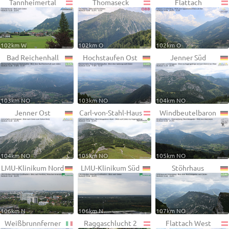
Tannheimertal
Thomaseck
Flattach
102km W
102km O
102km O
Bad Reichenhall
Hochstaufen Ost
Jenner Süd
103km NO
103km NO
104km NO
Jenner Ost
Carl-von-Stahl-Haus
Windbeutelbaron
104km NO
105km NO
105km NO
LMU-Klinikum Nord
LMU-Klinikum Süd
Stöhrhaus
106km N
106km N
107km NO
Weißbrunnferner
Raggaschlucht 2
Flattach West