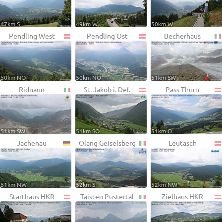
47km S
49km W
50km W
Pendling West
Pendling Ost
Becherhaus
50km NO
50km NO
51km SW
Ridnaun
St. Jakob i. Def.
Pass Thurn
51km SW
51km SO
51km O
Jachenau
Olang Geiselsberg
Leutasch
51km NW
52km S
52km NW
Starthaus HKR
Taisten Pustertal
Zielhaus HKR