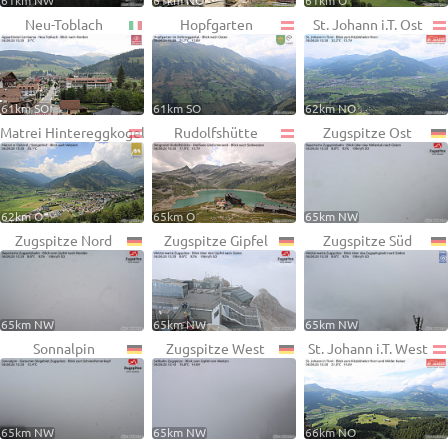
61km NW
61km NO
61km O
Neu-Toblach
Hopfgarten
St. Johann i.T. Ost
61km SO
61km SO
62km NO
Matrei Hintereggkogel
Rudolfshütte
Zugspitze Ost
62km O
65km O
65km NW
Zugspitze Nord
Zugspitze Gipfel
Zugspitze Süd
65km NW
65km NW
65km NW
Sonnalpin
Zugspitze West
St. Johann i.T. West
65km NW
65km NW
66km NO