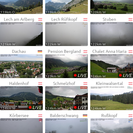
119km O
119km O
120km W
Lech am Arlberg
Lech Rüfikopf
Stuben
121km W
122km W
122km W
Dachau
Pension Bergland
Chalet Anna Maria
•
•
LIVE
LIVE
122km N
123km W
124km W
Haldenhof
Schmelzhof
Kleinwalsertal
•
•
LIVE
LIVE
124km W
124km W
124km W
Körbersee
Balderschwang
Rußkopf