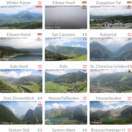
Wilder Kaiser
Eibsee Nord
Zugspitze Tal
66km NO
66km NW
66km NW
Eibsee-Hotel
San Cassiano
Kalsertal
67km NW
68km S
68km SO
Kals Nord
Kals
St. Christina Gröden
68km O
69km O
70km S
Drei Zinnenblick
Wasserfallboden
Mooserboden
70km SO
70km O
71km O
Sexten Süd
Sexten West
Braunschweiger H.