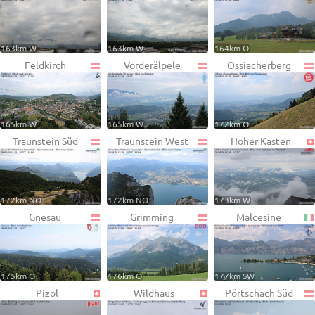
163km W
163km W
164km O
Feldkirch
Vorderälpele
Ossiacherberg
165km W
165km W
172km O
Traunstein Süd
Traunstein West
Hoher Kasten
172km NO
172km NO
173km W
Gnesau
Grimming
Malcesine
175km O
176km O
177km SW
Pizol
Wildhaus
Pörtschach Süd