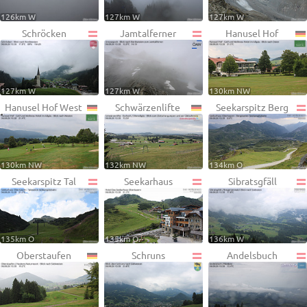
126km W
127km W
127km W
Schröcken
Jamtalferner
Hanusel Hof
127km W
127km W
130km NW
Hanusel Hof West
Schwärzenlifte
Seekarspitz Berg
130km NW
132km NW
134km O
Seekarspitz Tal
Seekarhaus
Sibratsgfäll
135km O
135km O
136km W
Oberstaufen
Schruns
Andelsbuch