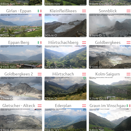
88km SW
89km NW
89km O
Girlan - Eppan
Kleinfleißkees
Sonnblick
90km SW
90km O
91km O
Eppan Berg
Mörtschachberg
Goldbergkees
91km SW
91km O
91km O
Goldbergkees 2
Mörtschach
Kolm-Saigurn
92km O
92km O
92km O
Gletscher - Alteck
Ederplan
Graun im Vinschgau
93km O
94km SO
94km SW