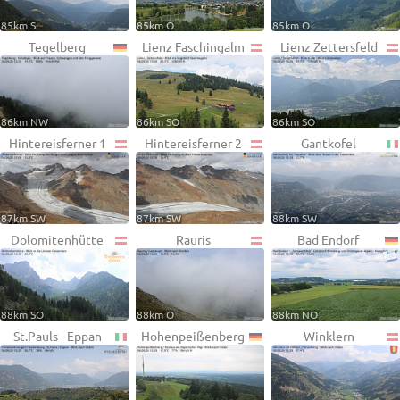
85km S
85km O
85km O
Tegelberg
Lienz Faschingalm
Lienz Zettersfeld
86km NW
86km SO
86km SO
Hintereisferner 1
Hintereisferner 2
Gantkofel
87km SW
87km SW
88km SW
Dolomitenhütte
Rauris
Bad Endorf
88km SO
88km O
88km NO
St.Pauls - Eppan
Hohenpeißenberg
Winklern