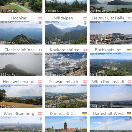
236km NO
238km NO
241km W
Hochkar
Wildalpen
Helmut List Halle
243km O
247km O
275km O
Glecksteinhütte
Konkordiahütte
Buchkopfturm
286km W
293km W
301km NW
Hochwolkersdorf
Schwarzenbach
Wien Donaustadt
343km O
349km O
366km O
Wien Bisamberg
Darmstadt Ost
Darmstadt West