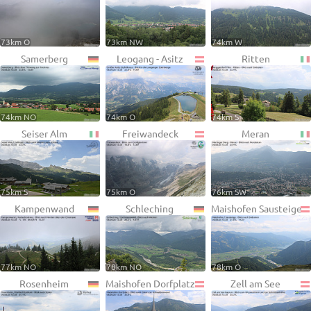
73km O
73km NW
74km W
Samerberg
Leogang - Asitz
Ritten
74km NO
74km O
74km S
Seiser Alm
Freiwandeck
Meran
75km S
75km O
76km SW
Kampenwand
Schleching
Maishofen Sausteige
77km NO
78km NO
78km O
Rosenheim
Maishofen Dorfplatz
Zell am See