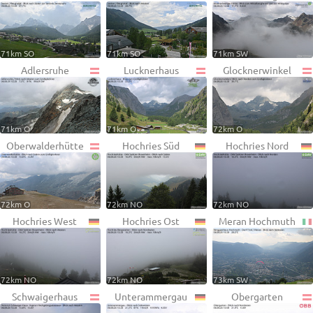
71km SO
71km SO
71km SW
Adlersruhe
Lucknerhaus
Glocknerwinkel
71km O
71km O
72km O
Oberwalderhütte
Hochries Süd
Hochries Nord
72km O
72km NO
72km NO
Hochries West
Hochries Ost
Meran Hochmuth
72km NO
72km NO
73km SW
Schwaigerhaus
Unterammergau
Obergarten