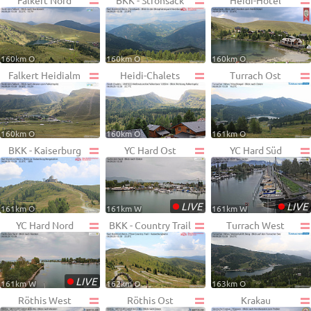
Falkert Nord
BKK - Strohsack
Heidi-Hotel
160km O
160km O
160km O
Falkert Heidialm
Heidi-Chalets
Turrach Ost
160km O
160km O
161km O
BKK - Kaiserburg
YC Hard Ost
YC Hard Süd
•
•
LIVE
LIVE
161km O
161km W
161km W
YC Hard Nord
BKK - Country Trail
Turrach West
•
LIVE
161km W
162km O
163km O
Röthis West
Röthis Ost
Krakau