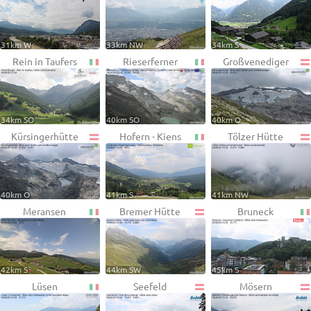
31km W
33km NW
34km S
Rein in Taufers
Rieserferner
Großvenediger
34km SO
40km SO
40km O
Kürsingerhütte
Hofern - Kiens
Tölzer Hütte
40km O
41km S
41km NW
Meransen
Bremer Hütte
Bruneck
42km S
44km SW
45km S
Lüsen
Seefeld
Mösern