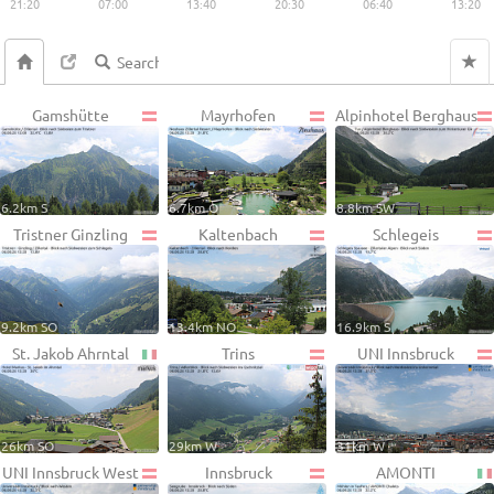
21:20
07:00
13:40
20:30
06:40
13:20
Gamshütte
Mayrhofen
Alpinhotel Berghaus
6.2km S
6.7km O
8.8km SW
Tristner Ginzling
Kaltenbach
Schlegeis
9.2km SO
13.4km NO
16.9km S
St. Jakob Ahrntal
Trins
UNI Innsbruck
26km SO
29km W
31km W
UNI Innsbruck West
Innsbruck
AMONTI