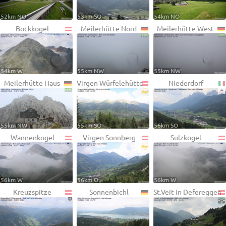
52km NO
53km SO
54km NO
Bockkogel
Meilerhütte Nord
Meilerhütte West
54km W
55km NW
55km NW
Meilerhütte Haus
Virgen Würfelehütte
Niederdorf
55km NW
55km SO
56km SO
Wannenkogel
Virgen Sonnberg
Sulzkogel
56km W
56km O
56km W
Kreuzspitze
Sonnenbichl
St.Veit in Defereggen