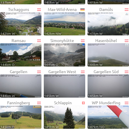
137km W
140km W
141km W
Tschagguns
Max-Wild-Arena
Damüls
142km W
142km NW
143km W
Ramsau
Simonyhütte
Hasenbühel
144km O
144km O
144km W
Gargellen
Gargellen West
Gargellen Süd
144km W
145km W
145km W
Fanningberg
Schlappin
WP Munderfing
145km O
145km W
147km NO