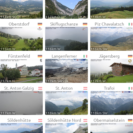
112km SO
112km O
114km W
Oberstdorf
Skiflugschanze
Piz Chavalatsch
115km W
116km W
116km SW
Fürstenfeld
Langenferner
Jägersberg
117km N
117km SW
117km W
St. Anton Galzig
St. Anton
Trafoi
117km W
118km W
118km SW
Söldenhütte
Söldenhütte Nord
Obermaiselstein