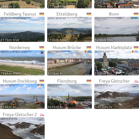
366km O
377km NW
377km NW
Feldberg Taunus
Ettelsberg
Bonn
417km NW
510km NW
524km NW
Norderney
Husum Brücke
Husum Marktplatz
796km NW
833km N
833km N
Husum Dockkoog
Flensburg
Freya Gletscher
834km N
860km N
3403km N
Freya Gletscher 2