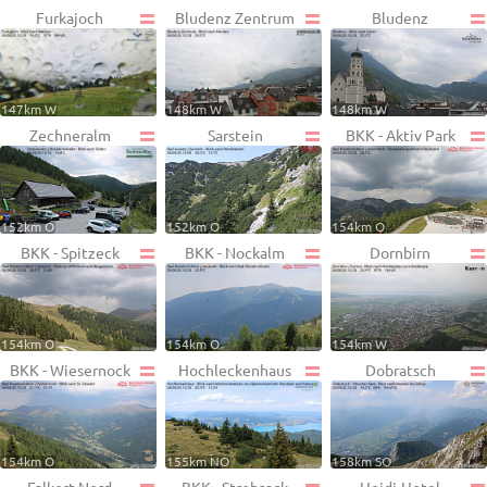
Furkajoch
Bludenz Zentrum
Bludenz
147km W
148km W
148km W
Zechneralm
Sarstein
BKK - Aktiv Park
152km O
152km O
154km O
BKK - Spitzeck
BKK - Nockalm
Dornbirn
154km O
154km O
154km W
BKK - Wiesernock
Hochleckenhaus
Dobratsch
154km O
155km NO
158km SO