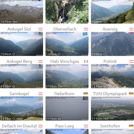
107km SW
107km O
108km O
Ankogel Süd
Obervellach
Auernig
109km O
109km O
109km O
Ankogel Berg
Mals Vinschgau
Polinik
110km O
110km SW
111km SO
Gernkogel
Nebelhorn
TUM Olympiapark
111km O
111km W
111km N
Dellach im Drautal
Pass Lueg
Sonthofen