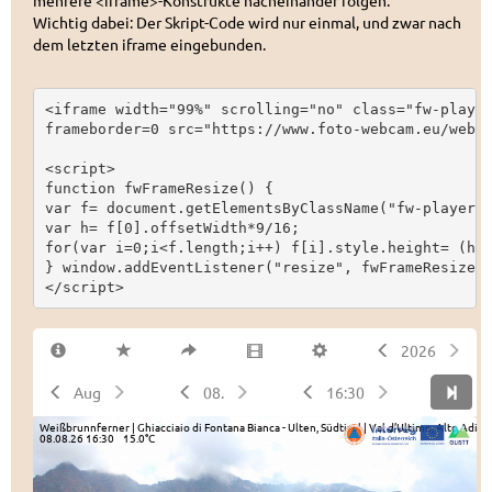
mehrere <iframe>-Konstrukte nacheinander folgen.
Wichtig dabei: Der Skript-Code wird nur einmal, und zwar nach
dem letzten iframe eingebunden.
<iframe width="99%" scrolling="no" class="fw-player
frameborder=0 src="https://www.foto-webcam.eu/webca
<script>

function fwFrameResize() {

var f= document.getElementsByClassName("fw-player")
var h= f[0].offsetWidth*9/16;

for(var i=0;i<f.length;i++) f[i].style.height= (h+(
} window.addEventListener("resize", fwFrameResize);